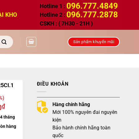
096.777.4849
Hotline 1 :
096.777.2878
ẠI KHO
Hotline 2 :
CSKH : ( 7H30 - 21H )
Sản phẩm khuyến mãi
ĐIỀU KHOẢN
25CI.1
%)
Hàng chính hãng
₫
0
Mới 100% nguyên đai nguyên
4 tháng
kiện
òn hàng
Bảo hành chính hãng toàn
quốc