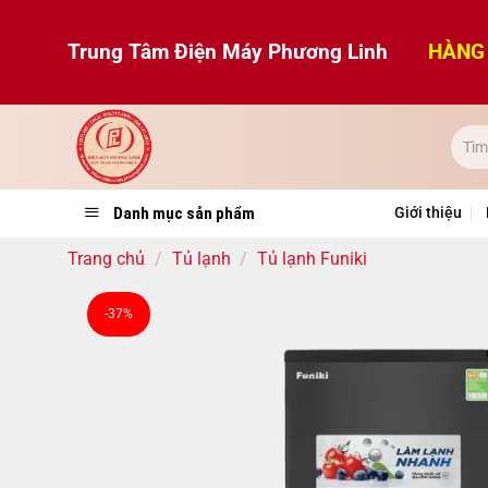
Bỏ
qua
Trung Tâm Điện Máy Phương Linh
HÀNG 
nội
dung
Danh mục sản phẩm
Giới thiệu
Trang chủ
/
Tủ lạnh
/
Tủ lạnh Funiki
-37%