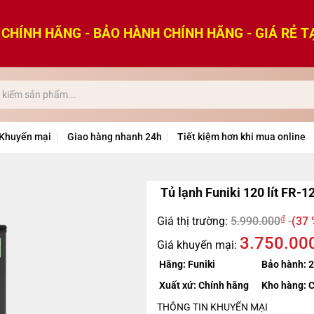
CHÍNH HÃNG - BẢO HÀNH CHÍNH HÃNG - GIÁ RẺ T
Khuyến mại
Giao hàng nhanh 24h
Tiết kiệm hơn khi mua online
Tủ lạnh Funiki 120 lít FR-1
₫
Giá thị trường:
5.990.000
(37 
3.750.00
Giá khuyến mại:
Hãng:
Funiki
Bảo hành:
2
Xuất xứ:
Chính hãng
Kho hàng:
C
THÔNG TIN KHUYẾN MẠI