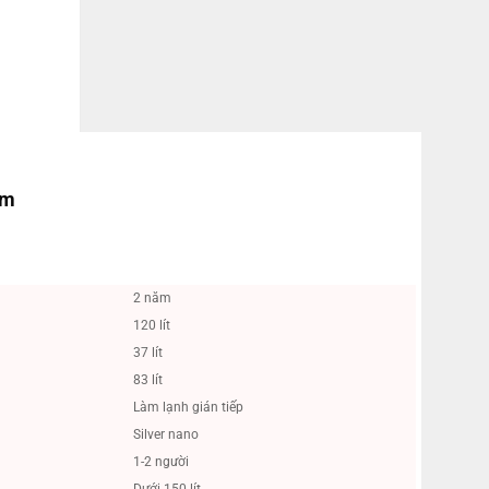
ẩm
2 năm
120 lít
37 lít
83 lít
Làm lạnh gián tiếp
Silver nano
1-2 người
Dưới 150 lít