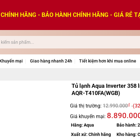
CHÍNH HÃNG - BẢO HÀNH CHÍNH HÃNG - GIÁ RẺ T
Khuyến mại
Giao hàng nhanh 24h
Tiết kiệm hơn khi mua online
Tủ lạnh Aqua Inverter 358 l
AQR-T410FA(WGB)
₫
Giá thị trường:
12.990.000
(32
8.890.00
Giá khuyến mại:
Hãng:
Aqua
Bảo hành:
2
Xuất xứ:
Chính hãng
Kho hàng:
C