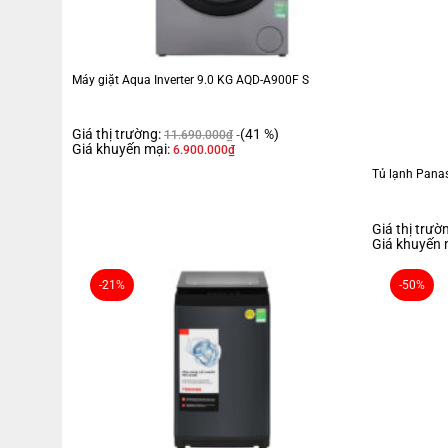
Máy giặt Aqua Inverter 9.0 KG AQD-A900F S
Giá thị trường:
(41 %)
11.690.000
₫
Giá khuyến mại:
6.900.000
₫
Tủ lạnh Panas
Giá thị trườ
Giá khuyến 
-21%
-50%
Đặc điểm nổi bật
Dung tích sử dụng
358 lít
phù hợp với gia đình có từ
3 - 4 thành v