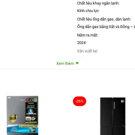
Chất liệu khay ngăn lạnh:
Kính chịu lực
Chất liệu ống dẫn gas, dàn lạnh:
Ống dẫn gas bằng Sắt và Đồng – 
Năm ra mắt:
2024
Sản xuất tại:
Việt Nam
Xem thêm
Mức tiêu thụ điện năng
Công suất tiêu thụ công bố theo 
~ 1.06 kW/ngày
Công nghệ tiết kiệm điện:
Twin Inverter
-26%
Công nghệ bảo quản và làm lạnh
Công nghệ làm lạnh:
Làm lạnh đa chiềuLàm lạnh gián t
Công nghệ bảo quản thực phẩm: