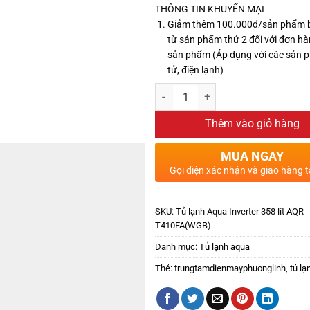
THÔNG TIN KHUYẾN MẠI
Giảm thêm 100.000đ/sản phẩm 
từ sản phẩm thứ 2 đối với đơn hà
sản phẩm (Áp dụng với các sản 
tử, điện lạnh)
Thêm vào giỏ hàng
MUA NGAY
Gọi điện xác nhận và giao hàng t
SKU:
Tủ lạnh Aqua Inverter 358 lít AQR-
T410FA(WGB)
Danh mục:
Tủ lạnh aqua
Thẻ:
trungtamdienmayphuonglinh
,
tủ lạ