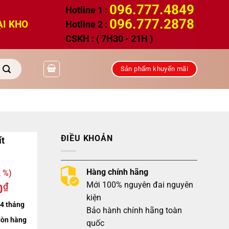
096.777.4849
Hotline 1 :
096.777.2878
ẠI KHO
Hotline 2 :
CSKH : ( 7H30 - 21H )
Sản phẩm khuyến mãi
ĐIỀU KHOẢN
ít
Hàng chính hãng
 %)
Mới 100% nguyên đai nguyên
₫
0
kiện
4 tháng
Bảo hành chính hãng toàn
òn hàng
quốc