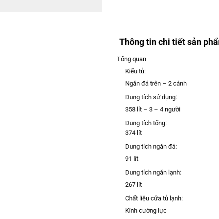
Thông tin chi tiết sản ph
Tổng quan
Kiểu tủ:
Ngăn đá trên – 2 cánh
Dung tích sử dụng:
358 lít – 3 – 4 người
Dung tích tổng:
374 lít
Dung tích ngăn đá:
91 lít
Dung tích ngăn lạnh:
267 lít
Chất liệu cửa tủ lạnh:
Kính cường lực