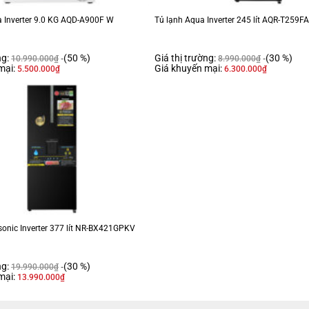
a Inverter 9.0 KG AQD-A900F W
Tủ lạnh Aqua Inverter 245 lít AQR-T259FA
n năng.
ng:
(50 %)
Giá thị trường:
(30 %)
10.990.000
₫
8.990.000
₫
ng, ướp lạnh thức uống nhanh chóng.
mại:
Giá khuyến mại:
5.500.000
₫
6.300.000
₫
ay kệ chịu lực
.
onic Inverter 377 lít NR-BX421GPKV
ng:
(30 %)
19.990.000
₫
mại:
13.990.000
₫