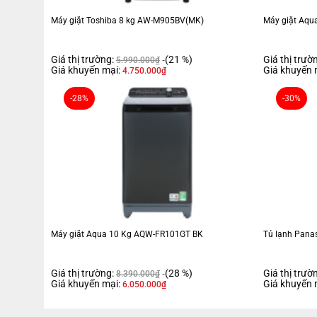
Công nghệ làm lạnh đa chiều
giúp khí lạnh lan tỏa đều khắp tủ.
Máy giặt Toshiba 8 kg AW-M905BV(MK)
Máy giặt Aqu
Công nghệ DEO Fresh
kháng khuẩn, khử mùi hiệu quả.
Công nghệ Twin Inverter
giúp tủ vận hành êm ái và tiết kiệm điệ
Giá thị trường:
(21 %)
Giá thị trườ
5.990.000
₫
Ngăn trữ lạnh Chiller Box -1°C
giúp bảo quản thực phẩm tươi số
Giá khuyến mại:
Giá khuyến 
4.750.000
₫
Tiện ích đi kèm như:
lấy nước bên ngoài cửa tủ
,
hộp đá xoay
,
kh
-28%
-30%
Máy giặt Aqua 10 Kg AQW-FR101GT BK
Tủ lạnh Panas
Giá thị trường:
(28 %)
Giá thị trườ
8.390.000
₫
Giá khuyến mại:
Giá khuyến 
6.050.000
₫