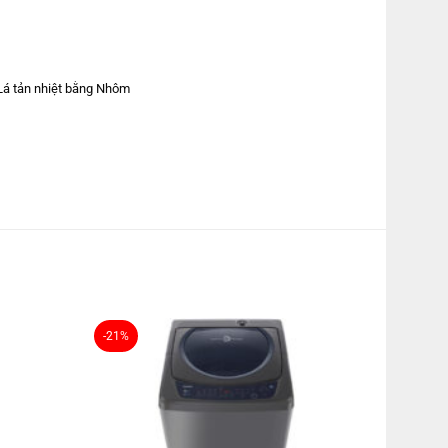
Lá tản nhiệt bằng Nhôm
TCVN:
-21%
iếp