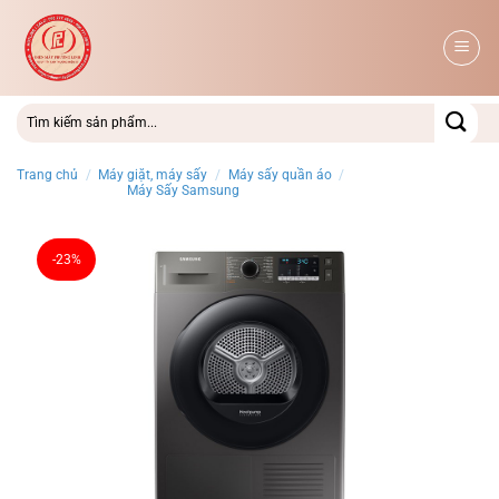
Bỏ
qua
nội
dung
Trang chủ
/
Máy giặt, máy sấy
/
Máy sấy quần áo
/
Máy Sấy Samsung
-23%