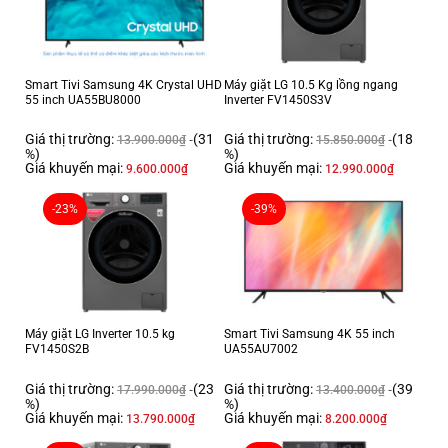
trình làm khô sẽ không làm ảnh hưởng đến màu sắc và chất lượng của
sợi vải.
Smart Tivi Samsung 4K Crystal UHD
Máy giặt LG 10.5 Kg lồng ngang
55 inch UA55BU8000
Inverter FV1450S3V
Giá thị trường:
(31
Giá thị trường:
(18
13.900.000
₫
15.850.000
₫
%)
%)
Giá khuyến mại:
Giá khuyến mại:
9.600.000
₫
12.990.000
₫
-23%
-39%
*Hình ảnh chỉ mang tính chất minh họa
Sấy khô đều, bền sợi vải với sấy tích hợp 3 cảm
Máy giặt LG Inverter 10.5 kg
Smart Tivi Samsung 4K 55 inch
biến thông minh Optimal Dry
FV1450S2B
UA55AU7002
Bộ 3 cảm biến Optimal Dry tích hợp 3 cảm biến thông minh là nhiệt độ,
Giá thị trường:
(23
Giá thị trường:
(39
17.990.000
₫
13.400.000
₫
%)
%)
độ ẩm và trao đổi nhiệt giúp tự động điều chỉnh nhiệt độ, thời gian và tối
Giá khuyến mại:
Giá khuyến mại:
13.790.000
₫
8.200.000
₫
ưu lượng khí trong lồng sấy.Nhờ vào công nghệ tích hợp 3 cảm biến
thông minh, máy sấy của Samsung sẽ
giúp quần áo được sấy khô đều