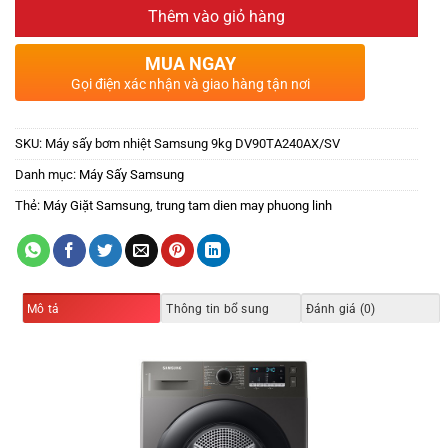
Thêm vào giỏ hàng
MUA NGAY
Gọi điện xác nhận và giao hàng tận nơi
SKU:
Máy sấy bơm nhiệt Samsung 9kg DV90TA240AX/SV
Danh mục:
Máy Sấy Samsung
Thẻ:
Máy Giặt Samsung
,
trung tam dien may phuong linh
Mô tả
Thông tin bổ sung
Đánh giá (0)