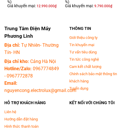
%)
%)
Giá khuyến mại:
Giá khuyến mại:
12.990.000
₫
9.790.000
₫
Trung Tâm Điện Máy
THÔNG TIN
Phương Linh
Giới thiệu công ty
Địa chỉ:
Tự Nhiên- Thường
Tin khuyến mại
Tín- HN
Tư vấn tiêu dùng
Tin tức công nghệ
Địa chỉ kho:
Cảng Hà Nội
*Hình ảnh chỉ mang tính chất minh họa
Cam kết chất lượng
Hotline/Zalo:
0967774849
Hạn chế nhăn và xoắn quần áo với chế độ Wrinkle
Chính sách bảo mật thông tin
-
0967772878
Prevent
khách hàng
Email:
Tuyển dụng
nguyencong.electrolux@gmail.com
Máy sấy Samsung được trang bị chế độ Wrinkle Prevent cho phép lồng
sấy tiếp tục quay ở nhiệt độ bình thường tối đa 180 phút sau khi chu trình
HỖ TRỢ KHÁCH HÀNG
KẾT NỐI VỚI CHÚNG TÔI
kết thúc. Chế độ này
hạn chế tình trạng nhăn và xoăn rối quần áo
do
được đặt lâu một chỗ ở nhiệt độ cao, tiết kiệm thời gian là ủi quần áo.
Liên hệ
Hướng dẫn đặt hàng
Hình thức thanh toán