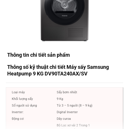
Thông tin chi tiết sản phẩm
Thông số kỹ thuật chi tiết Máy sấy Samsung
Heatpump 9 KG DV90TA240AX/SV
Loại máy
Sấy bơm nhiệt
Khối lượng sấy
9 Kg
Số người sử dụng
Từ 3 – 5 người (8 – 9 kg)
Inverter:
Digital Inverter
Động cơ:
Dây curoa
Bộ Lọc xơ vải 2 Trong 1