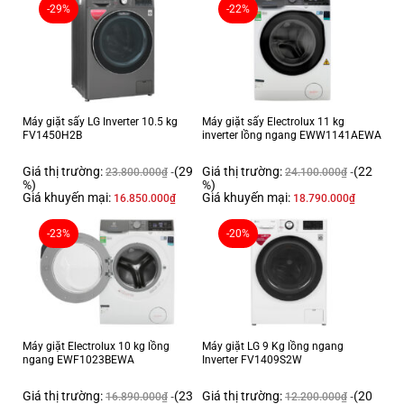
-29%
-22%
và bảo vệ sợi vải tối ưu
.
Máy giặt sấy LG Inverter 10.5 kg
Máy giặt sấy Electrolux 11 kg
FV1450H2B
inverter lồng ngang EWW1141AEWA
Giá thị trường:
(29
Giá thị trường:
(22
23.800.000
₫
24.100.000
₫
%)
%)
Giá khuyến mại:
Giá khuyến mại:
16.850.000
₫
18.790.000
₫
-23%
-20%
*Hình ảnh chỉ mang tính chất minh họa
Sấy khô quần, áo nhanh chóng với chế độ Quick
Dry
Chế độ Quick Dry được trang bị trên máy sấy sẽ giúp
sấy khô quần áo tối
ưu trong 35 phút
, giúp giảm thời gian chờ đợi. Sau khi giặt và sấy trong
Máy giặt Electrolux 10 kg lồng
Máy giặt LG 9 Kg lồng ngang
ngang EWF1023BEWA
Inverter FV1409S2W
35 phút thì chúng ta sẽ có thể sử dụng ngay lập tức mà không cần tốn
thời gian phơi.*Chế độ phù hợp với số lượng đồ sấy ít.
Giá thị trường:
(23
Giá thị trường:
(20
16.890.000
₫
12.200.000
₫