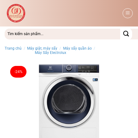
Bỏ
qua
nội
dung
Trang chủ
/
Máy giặt, máy sấy
/
Máy sấy quần áo
/
Máy Sấy Electrolux
-24%