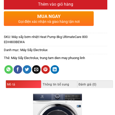
Thêm vào giỏ hàng
MUA NGAY
Gọi điện xác nhận và giao hàng tận nơi
SKU:
Máy sấy bơm nhiệt Heat Pump 8kg UltimateCare 800
EDH803BEWA
Danh mục:
Máy Sấy Electrolux
Thẻ:
Máy Sấy Electrolux
,
trung tam dien may phuong linh
Mô tả
Thông tin bổ sung
Đánh giá (0)