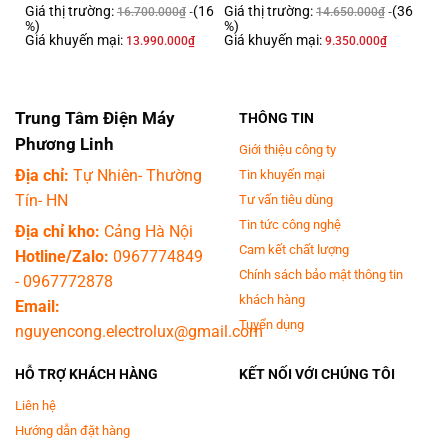
Giá thị trường:
(16
Giá thị trường:
(36
16.700.000
₫
14.650.000
₫
%)
%)
Giá khuyến mại:
Giá khuyến mại:
13.990.000
₫
9.350.000
₫
*Hình ảnh chỉ mang tính chất minh họa
Công nghệ Heat Pump cho hiệu quả tiết kiệm
điện lên đến 50%
Trung Tâm Điện Máy
THÔNG TIN
Phương Linh
Công nghệ Heat Pump sử dụng máy nén để tạo ra luồng khí giúp sấy khô
Giới thiệu công ty
quần áo nhanh chóng, không làm phai màu quần áo và gây hư hại cho
Địa chỉ:
Tự Nhiên- Thường
Tin khuyến mại
sợi vải khi sấy ở nhiệt độ cao. Ngoài ra, công nghệ Heat Pump còn có
Tín- HN
Tư vấn tiêu dùng
khả năng
tiết kiệm 50% điện năng tiêu thụ.
Tin tức công nghệ
Địa chỉ kho:
Cảng Hà Nội
Cam kết chất lượng
Hotline/Zalo:
0967774849
Chính sách bảo mật thông tin
-
0967772878
khách hàng
Email:
Tuyển dụng
nguyencong.electrolux@gmail.com
HỖ TRỢ KHÁCH HÀNG
KẾT NỐI VỚI CHÚNG TÔI
Liên hệ
Hướng dẫn đặt hàng