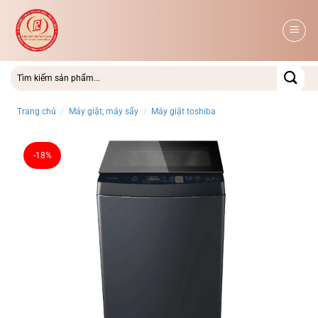
Bỏ
qua
nội
dung
Trang chủ
/
Máy giặt, máy sấy
/
Máy giặt toshiba
-18%