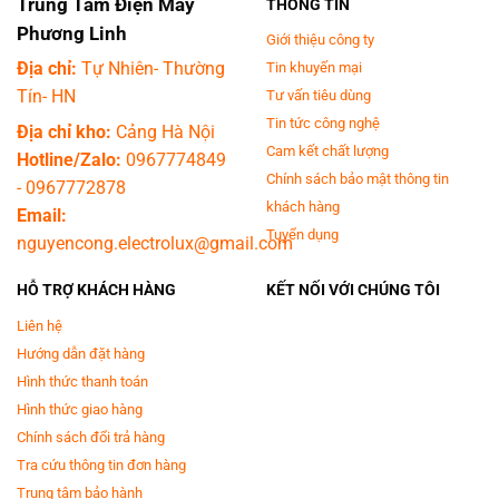
Trung Tâm Điện Máy
THÔNG TIN
Nắp máy trợ lực chống kẹt tay:
Bảo vệ an toàn cho người sử dụng,
Phương Linh
Giới thiệu công ty
đặc biệt với trẻ em.
Địa chỉ:
Tự Nhiên- Thường
Tin khuyến mại
Tín- HN
Tư vấn tiêu dùng
Tin tức công nghệ
Địa chỉ kho:
Cảng Hà Nội
Cam kết chất lượng
Hotline/Zalo:
0967774849
Chính sách bảo mật thông tin
-
0967772878
khách hàng
Email:
Tuyển dụng
nguyencong.electrolux@gmail.com
HỖ TRỢ KHÁCH HÀNG
KẾT NỐI VỚI CHÚNG TÔI
Liên hệ
Hướng dẫn đặt hàng
Hình thức thanh toán
Hình thức giao hàng
Đánh giá chi tiết về máy giặt Toshiba AW-
Chính sách đổi trả hàng
DM1600LV(SG)
Tra cứu thông tin đơn hàng
Trung tâm bảo hành