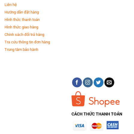
Liên hệ
Hướng dẫn đặt hàng
Hình thức thanh toán
Hình thức giao hàng
Chính sách đổi trả hàng
Tra cứu thông tin đơn hàng
Trung tâm bảo hành
*Hình ảnh chỉ mang tính chất minh họa
Thiết kế
- Máy giặt sấy LG Inverter giặt 12 kg - sấy 7 kg FV1412H3BA được thiết
kế theo kiểu máy giặt lồng ngang,
màu đen
sang trọng với chất liệu vỏ
máy bằng
kim loại sơn tĩnh điện
bền bỉ, chống biến dạng và trầy xước
đáng kể.- Bảng điều khiển sử dụng
song ngữ Anh - Việt
, được thiết
kế
dạng cảm ứng, vừa có núm xoay vừa có nút nhấn
, phù hợp cho mọi
đối tượng sử dụng. Bên cạnh đó,
màn hình LED được thiết kế to
nằm ở
bên phải góc máy, giúp bạn quan sát tiện lợi.- Nắp máy làm bằng
chất
CÁCH THỨC THANH TOÁN
liệu kính
bền bỉ, có thể quan sát bên trong lồng giặt từ ngoài.- Lồng giặt
làm bằng
thép không gỉ
sáng bóng và chống rỉ sét theo thời gian, đảm
bảo hiệu quả giặt sạch quần áo tối ưu.