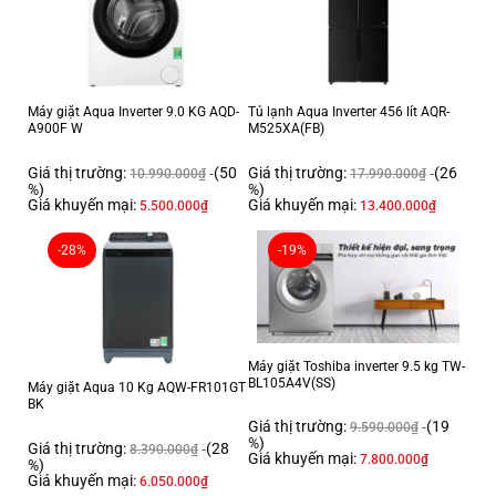
Mức tiêu thụ điện năng
Hiệu suất sử dụng điện:
23.85 Wh/kg
Loại Inverter:
Công nghệ Inverter
Máy giặt Aqua Inverter 9.0 KG AQD-
Tủ lạnh Aqua Inverter 456 lít AQR-
A900F W
M525XA(FB)
Công nghệ giặt
Chương trình giặt:
Giá thị trường:
(50
Giá thị trường:
(26
10.990.000
₫
17.990.000
₫
%)
%)
Đồ tinh xảo
Giá khuyến mại:
Giá khuyến mại:
5.500.000
₫
13.400.000
₫
Vải bông +
-28%
-19%
Vải bông
TurboWash 39
Vệ sinh lồng giặt
Sấy
Làm mới quần áo bằng hơi nước
Máy giặt Toshiba inverter 9.5 kg TW-
BL105A4V(SS)
Máy giặt Aqua 10 Kg AQW-FR101GT
Giặt tay + đồ len
BK
Giặt nhẹ
Giá thị trường:
(19
9.590.000
₫
%)
Giá thị trường:
(28
Giặt nhanh 14 phút
8.390.000
₫
Giá khuyến mại:
7.800.000
₫
%)
Giặt ngừa dị ứng
Giá khuyến mại:
6.050.000
₫