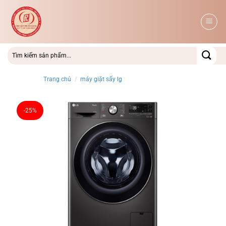
Bỏ
qua
nội
dung
Trang chủ
/
máy giặt sấy lg
-25%