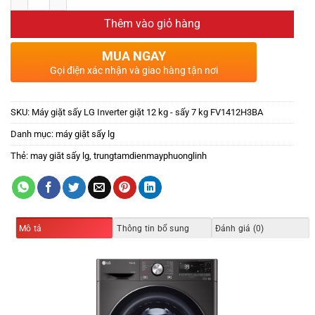
Thêm vào giỏ hàng
MUA NGAY
Gọi điện xác nhận và giao hàng tận nơi
SKU:
Máy giặt sấy LG Inverter giặt 12 kg - sấy 7 kg FV1412H3BA
Danh mục:
máy giặt sấy lg
Thẻ:
may giăt sấy lg
,
trungtamdienmayphuonglinh
Mô tả
Thông tin bổ sung
Đánh giá (0)