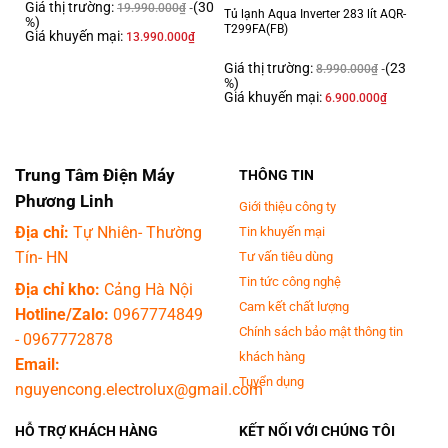
Giá thị trường:
(30
19.990.000
₫
Tủ lạnh Aqua Inverter 283 lít AQR-
Thông tin lắp đặt
%)
T299FA(FB)
Giá khuyến mại:
13.990.000
₫
Kích thước, khối lượng:
Giá thị trường:
(23
8.990.000
₫
Cao 85 cm – Ngang 60 cm – Sâu 56.5 cm – Nặng 73 kg
%)
Giá khuyến mại:
Hãng:
6.900.000
₫
LG.
Máy giặt sấy LG Inverter giặt 12 kg - sấy 7 kg FV1412H3BA có khả
Trung Tâm Điện Máy
THÔNG TIN
năng giặt và sấy trên cùng một thiết bị tiện lợi. Ngoài ra, sản phẩm còn
Phương Linh
được thiết kế đến 14 chương trình giặt sấy đa dạng, cho phép bạn điều
Giới thiệu công ty
khiển chức năng máy từ xa bằng ứng dụng LG ThinQ trên điện thoại
Địa chỉ:
Tự Nhiên- Thường
Tin khuyến mại
nhanh chóng.
Tín- HN
Tư vấn tiêu dùng
Tính năng đặc biệt của sản phẩm
Tin tức công nghệ
Địa chỉ kho:
Cảng Hà Nội
Cam kết chất lượng
Kết hợp 2 tính năng giặt và sấy trên cùng một thiết bị,
máy giặt LG
Hotline/Zalo:
0967774849
Inverter FV1412H3BA
giúp bạn
tiết kiệm không gian lắp đặt và chi phí
Chính sách bảo mật thông tin
-
0967772878
mua sắm
so với việc mua máy giặt và máy sấy quần áo. Điều này cũng
khách hàng
Email:
tạo điều kiện cho bạn
dễ dàng thao tác máy
mỗi khi có nhu cầu giặt
Tuyển dụng
nguyencong.electrolux@gmail.com
hoặc sấy quần áo.
HỖ TRỢ KHÁCH HÀNG
KẾT NỐI VỚI CHÚNG TÔI