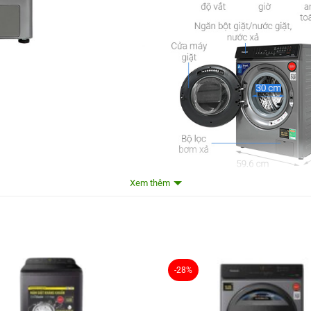
Xem thêm
Tổng quan
Loại máy giặt:
Cửa trước
Lồng giặt:
Lồng ngang
-28%
Khối lượng giặt:
Giặt 10.5 Kg – Sấy tiện ích 2 Kg