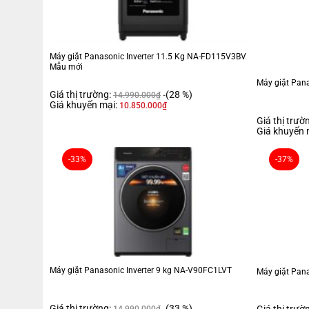
Máy giặt Panasonic Inverter 11.5 Kg NA-FD115V3BV
Mẫu mới
Máy giặt Pan
Giá thị trường:
(28 %)
14.990.000
₫
Giá khuyến mại:
10.850.000
₫
Giá thị trườ
Giá khuyến 
-33%
-37%
Máy giặt Panasonic Inverter 9 kg NA-V90FC1LVT
Máy giặt Pan
Giá thị trường:
(33 %)