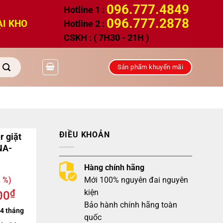
096.777.4849
Hotline 1 :
096.777.2878
ẠI KHO
Hotline 2 :
CSKH : ( 7H30 - 21H )
Sản phẩm khuyến mãi
ĐIỀU KHOẢN
r giặt
 NA-
Hàng chính hãng
Mới 100% nguyên đai nguyên
 %)
kiện
₫
00
Bảo hành chính hãng toàn
4 tháng
quốc