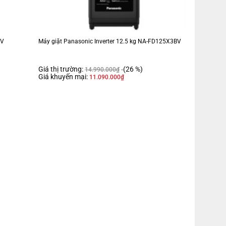
RV
Máy giặt Panasonic Inverter 12.5 kg NA-FD125X3BV
Giá thị trường:
(26 %)
14.990.000
₫
Giá khuyến mại:
11.090.000
₫
Đồ trẻ em
Đồ cotton
Vệ sinh lồng giặt
Sấy nhẹ
Nước sốt
Giặt đồ bùn
t nhanh 15 phút
Giặt ngừa dị ứng
Giặt hàng ngày
Giặt cổ và tay
óng StainMaster+Cảm biến EconaviCông nghệ AI Smart Wash
ích
 cảm ứng và màn hình hiển thị