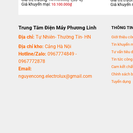
Giá thị trườ
14.990.000
₫
Giá khuyến mại:
Giá khuyến 
10.100.000
₫
Trung Tâm Điện Máy Phương Linh
THÔNG TI
Địa chỉ:
Tự Nhiên- Thường Tín- HN
Giới thiệu cô
Tin khuyến 
Địa chỉ kho:
Cảng Hà Nội
Tư vấn tiêu 
Hotline/Zalo:
0967774849
-
Tin tức công
0967772878
Cam kết chất
Email:
Chính sách b
nguyencong.electrolux@gmail.com
Tuyển dụng
Mời bạn xem video giới thiệu dòng máy giặt lồng ngang NA-V tích h