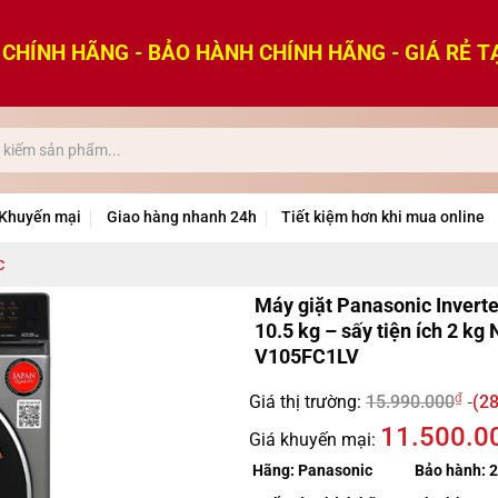
CHÍNH HÃNG - BẢO HÀNH CHÍNH HÃNG - GIÁ RẺ T
Khuyến mại
Giao hàng nhanh 24h
Tiết kiệm hơn khi mua online
c
Máy giặt Panasonic Inverte
10.5 kg – sấy tiện ích 2 kg
V105FC1LV
₫
Giá thị trường:
15.990.000
(28
11.500.0
Giá khuyến mại:
Hãng:
Panasonic
Bảo hành:
2