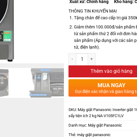
Xuất xứ:
Chính hãng
Kho hàng:
C
THÔNG TIN KHUYẾN MẠI
Tặng chân đế cao cấp trị giá 350
Giảm thêm 100.000đ/sản phẩm 
từ sản phẩm thứ 2 đối với đơn hà
sản phẩm (Áp dụng với các sản 
tử, điện lạnh).
Thêm vào giỏ hàng
MUA NGAY
Gọi điện xác nhận và giao hàng t
SKU:
Máy giặt Panasonic Inverter giặt 10
sấy tiện ích 2 kg NA-V105FC1LV
Danh mục:
Máy giặt Panasonic
Thẻ:
máy giặt panasonic