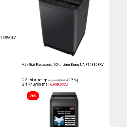
-V115FA1LV
Máy Giặt Panasonic 10Kg Lồng Đứng NA-F10S10BRV
Giá thị trường:
(17 %)
7.990.000
₫
Giá khuyến mại:
6.650.000
₫
-26%