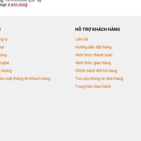
ng:
(37 %)
13.990.000
₫
Tiện ích:
mại:
8.850.000
₫
Vệ sinh lồng giặt
Tự động vệ sinh l
số vòng vắt
Chỉnh nhiệt độ nước
Thông tin lắp đặt
N
HỖ TRỢ KHÁCH HÀNG
Kích thước – Khối lượng:
ng ty
Liên hệ
Cao 84.5 cm – Ngang 59.6 cm – S
mại
Hướng dẫn đặt hàng
Chiều dài ống cấp nước:
dùng
Hình thức thanh toán
158 cm
 nghệ
Hình thức giao hàng
Chiều dài ống thoát nước:
 lượng
Chính sách đổi trả hàng
165 cm
ảo mật thông tin khách hàng
Tra cứu thông tin đơn hàng
Hãng:
Trung tâm bảo hành
Panasonic
ợp tính năng sấy tiện ích
(Lưu ý: chỉ dòng FR có tính năng diệt khuẩn bằng tia