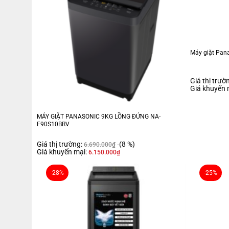
Máy giặt Pan
Giá thị trườ
Giá khuyến 
MÁY GIẶT PANASONIC 9KG LỒNG ĐỨNG NA-
F90S10BRV
Giá thị trường:
(8 %)
6.690.000
₫
Giá khuyến mại:
6.150.000
₫
-28%
-25%