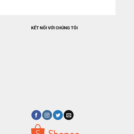
ồng giặt
Thêm đồ trong khi giặtKhóa trẻ emHẹn giờ giặtCó sấy
Chỉnh
KẾT NỐI VỚI CHÚNG TÔI
âu 62.5 cm – Nặng 69 kg
 UV Blue Ag+ và kết nối thông minh iOT SmartApp+):