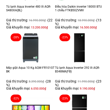
Dẫn động trực tiếp
Truyền động
Tủ lạnh Aqua Inverter 480 lít AQR-
Điều hòa Daikin inverter 18000 BTU
Anh – Việt
Bảng điều khiển
S480XA(BL)
1 chiều FTKB50ZVMV
14 chương trình giặt
Chế độ giặt
Giá thị trường:
(22
Giá thị trường:
(13
16.990.000
₫
18.990.000
₫
%)
%)
Công nghệ giặt hơi nước Steam+
Giá khuyến mại:
Giá khuyến mại:
13.200.000
₫
16.500.000
₫
Công nghệ AI DD bảo vệ sợi vải
Công nghệ giặt
Công nghệ giặt tiết kiệm TurboWash
-28%
-23%
Tính năng sấy
Tiết kiệm nước
Tính năng
Vệ sinh lồng giặt
Trên 6 người (trên 8.5 Kg)
Số người sử dụng
Máy giặt Aqua 10 Kg AQW-FR101GT
Tủ lạnh Aqua Inverter 292 lít AQR-
Thép không gỉ
Chất liệu lồng giặt
BK
B348MA(FB)
73 Kg
Trọng lượng (kg)
Giá thị trường:
(28
Giá thị trường:
(23
8.390.000
₫
11.990.000
₫
%)
%)
850 x 615 x 600
Kích thước (mm)
Giá khuyến mại:
Giá khuyến mại:
6.050.000
₫
9.190.000
₫
Bảo hành
24 tháng
-32%
-23%
Xuất xứ
Trung Quốc