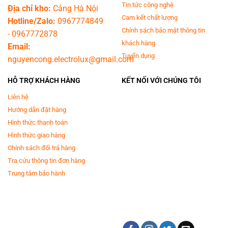
Tin tức công nghệ
Địa chỉ kho:
Cảng Hà Nội
Cam kết chất lượng
Hotline/Zalo:
0967774849
Chính sách bảo mật thông tin
-
0967772878
khách hàng
Email:
Tuyển dụng
nguyencong.electrolux@gmail.com
*Hình ảnh chỉ mang tính chất minh họa
HỖ TRỢ KHÁCH HÀNG
KẾT NỐI VỚI CHÚNG TÔI
Khối lượng giặt và chương trình giặt
Liên hệ
Hướng dẫn đặt hàng
- Mẫu máy giặt LG này phù hợp cho các hộ gia đình từ 5 - 7
người với khối lượng giặt 10 kg hoặc sấy 6 kg trong mỗi lần sử dụng.
Hình thức thanh toán
- Với 14 chương trình giặt sấy đa dạng, bạn có thể thoải mái lựa chọn
Hình thức giao hàng
chương trình giặt phù hợp với chất liệu quần áo, thời gian và nhu cầu sử
Chính sách đổi trả hàng
dụng.
Tra cứu thông tin đơn hàng
Trung tâm bảo hành