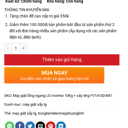
Xuất xứ:
Chính hãng
Kho hàng:
Còn hàng
THÔNG TIN KHUYẾN MẠI
Tặng chân đế cao cấp trị giá 350k
Giảm thêm 100.000đ/sản phẩm bắt đầu từ sản phẩm thứ 2
đối với đơn hàng nhiều sản phẩm (Áp dụng với các sản phẩm
điện tử, điện lạnh).
Thêm vào giỏ hàng
MUA NGAY
Gọi điện xác nhận và giao hàng tận nơi
SKU:
Máy giặt lồng ngang LG Inverter 10Kg + sấy 6Kg FV1410D4W1
Danh mục:
máy giặt sấy lg
Thẻ:
may giăt sấy lg
,
trungtamdienmayphuonglinh