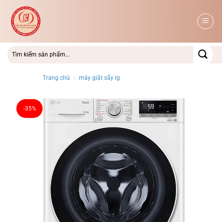
Bỏ
qua
nội
dung
Trang chủ
/
máy giặt sấy lg
-35%