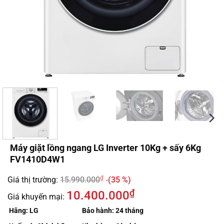
Máy giặt lồng ngang LG Inverter 10Kg + sấy 6Kg
FV1410D4W1
₫
Giá thị trường:
15.990.000
(35 %)
₫
10.400.000
Giá khuyến mại:
Hãng:
LG
Bảo hành:
24 tháng