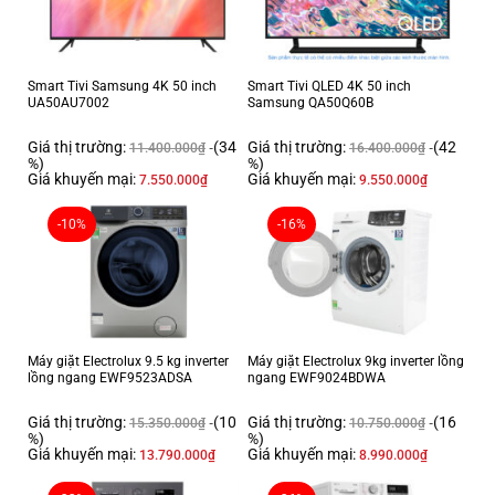
trình giặt tự động, loại bỏ vết bẩn trên quần áo dễ dàng, tăng cường bảo
vệ chất liệu vải với công nghệ AI DD, tích hợp công nghệ Inverter tiết
kiệm điện năng tối ưu, điều khiển máy giặt từ xa qua ứng dụng LG ThinQ
linh hoạt.
Smart Tivi Samsung 4K 50 inch
Smart Tivi QLED 4K 50 inch
UA50AU7002
Samsung QA50Q60B
Giá thị trường:
(34
Giá thị trường:
(42
11.400.000
₫
16.400.000
₫
%)
%)
Giá khuyến mại:
Giá khuyến mại:
7.550.000
₫
9.550.000
₫
-10%
-16%
Máy giặt Electrolux 9.5 kg inverter
Máy giặt Electrolux 9kg inverter lồng
Thiết kế
lồng ngang EWF9523ADSA
ngang EWF9024BDWA
- Kiểu dáng: máy giặt cửa trên - lồng đứng có vẻ ngoài đơn giản, chắc
Giá thị trường:
(10
Giá thị trường:
(16
15.350.000
₫
10.750.000
₫
chắn, bề mặt phủ tông màu đen thanh lịch, tô điểm cho không gian
%)
%)
phòng giặt đồ, ban công của gia đình thêm hiện đại, trang nhã.-
Bảng
Giá khuyến mại:
Giá khuyến mại:
13.790.000
₫
8.990.000
₫
điều khiển nút nhấn, cảm ứng có chỉ dẫn bằng song ngữ Anh - Việt
, đi