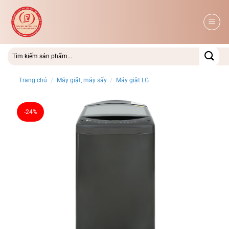
Bỏ
qua
nội
dung
Trang chủ
/
Máy giặt, máy sấy
/
Máy giặt LG
-24%