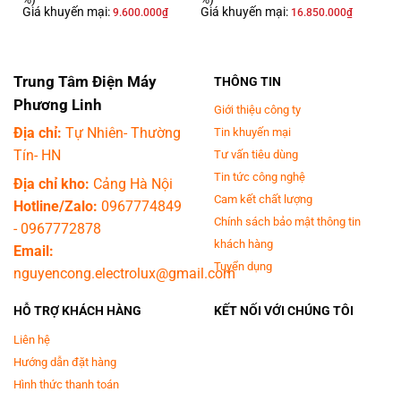
- Khối lượng giặt tối đa
16 kg
, lựa chọn lý tưởng cho những hộ gia đình có
Giá khuyến mại:
Giá khuyến mại:
9.600.000
₫
16.850.000
₫
trên 7 thành viên hoặc gia đình có số ít người hơn nhưng có nhu cầu giặt
giũ lớn.- Máy giặt trang bị
7 chương trình giặt tự động
bao gồm giặt AI,
giặt sơ + thông thường, giặt chăn ga, giặt nhanh, giặt thường, vệ sinh
Trung Tâm Điện Máy
THÔNG TIN
lồng giặt, đồ tinh xảo. Tùy theo từng nhu cầu mà bạn lựa chọn chương
trình giặt phù hợp như chương trình giặt nhanh giúp rút ngắn thời gian
Phương Linh
Giới thiệu công ty
giặt mà vẫn đảm bảo quần áo sạch sẽ, không còn vết bẩn.
Địa chỉ:
Tự Nhiên- Thường
Tin khuyến mại
Tín- HN
Tư vấn tiêu dùng
Tin tức công nghệ
Địa chỉ kho:
Cảng Hà Nội
Cam kết chất lượng
Hotline/Zalo:
0967774849
Chính sách bảo mật thông tin
-
0967772878
khách hàng
Email:
Tuyển dụng
nguyencong.electrolux@gmail.com
HỖ TRỢ KHÁCH HÀNG
KẾT NỐI VỚI CHÚNG TÔI
Liên hệ
*Hình ảnh chỉ mang tính chất minh họa
Hướng dẫn đặt hàng
Công nghệ giặt đặc biệt
Hình thức thanh toán