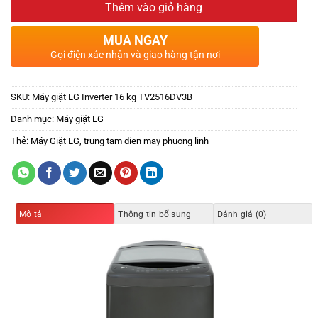
Thêm vào giỏ hàng
MUA NGAY
Gọi điện xác nhận và giao hàng tận nơi
SKU:
Máy giặt LG Inverter 16 kg TV2516DV3B
Danh mục:
Máy giặt LG
Thẻ:
Máy Giặt LG
,
trung tam dien may phuong linh
Mô tả
Thông tin bổ sung
Đánh giá (0)