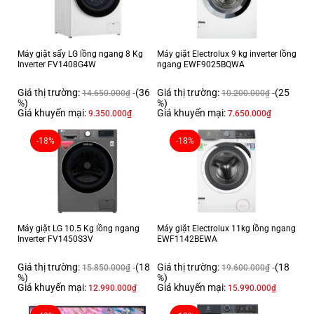
Máy giặt sấy LG lồng ngang 8 Kg
Máy giặt Electrolux 9 kg inverter lồng
Inverter FV1408G4W
ngang EWF9025BQWA
Giá thị trường:
(36
Giá thị trường:
(25
14.650.000
₫
10.200.000
₫
%)
%)
Giá khuyến mại:
Giá khuyến mại:
9.350.000
₫
7.650.000
₫
-18%
-18%
Máy giặt LG 10.5 Kg lồng ngang
Máy giặt Electrolux 11kg lồng ngang
Inverter FV1450S3V
EWF1142BEWA
Giá thị trường:
(18
Giá thị trường:
(18
15.850.000
₫
19.600.000
₫
%)
%)
Giá khuyến mại:
Giá khuyến mại:
12.990.000
₫
15.990.000
₫