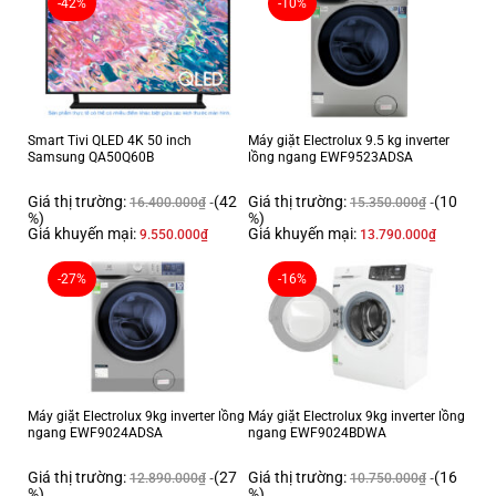
-42%
-10%
Smart Tivi QLED 4K 50 inch
Máy giặt Electrolux 9.5 kg inverter
Samsung QA50Q60B
lồng ngang EWF9523ADSA
Giá thị trường:
(42
Giá thị trường:
(10
16.400.000
₫
15.350.000
₫
%)
%)
Giá khuyến mại:
Giá khuyến mại:
9.550.000
₫
13.790.000
₫
-27%
-16%
Máy giặt Electrolux 9kg inverter lồng
Máy giặt Electrolux 9kg inverter lồng
ngang EWF9024ADSA
ngang EWF9024BDWA
Giá thị trường:
(27
Giá thị trường:
(16
12.890.000
₫
10.750.000
₫
%)
%)