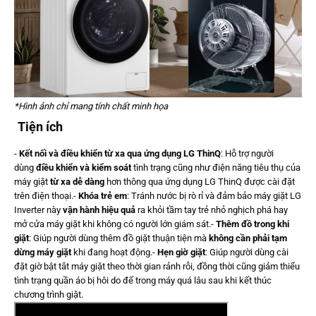
*Hình ảnh chỉ mang tính chất minh họa
Tiện ích
-
Kết nối và điều khiển từ xa qua ứng dụng LG ThinQ
: Hỗ trợ người
dùng
điều khiển và kiểm soát
tình trạng cũng như điện năng tiêu thụ của
máy giặt
từ xa dễ dàng
hơn thông qua ứng dụng LG ThinQ được cài đặt
trên điện thoại.-
Khóa trẻ em
: Tránh nước bị rò rỉ và đảm bảo máy giặt LG
Inverter này
vận hành hiệu quả
ra khỏi tầm tay trẻ nhỏ nghịch phá hay
mở cửa máy giặt khi không có người lớn giám sát.-
Thêm đồ trong khi
giặt
: Giúp người dùng thêm đồ giặt thuận tiện mà
không cần phải tạm
dừng máy giặt
khi đang hoạt động.-
Hẹn giờ giặt
: Giúp người dùng cài
đặt giờ bật tắt máy giặt theo thời gian rảnh rỗi, đồng thời cũng giảm thiểu
tình trạng quần áo bị hôi do để trong máy quá lâu sau khi kết thúc
chương trình giặt.