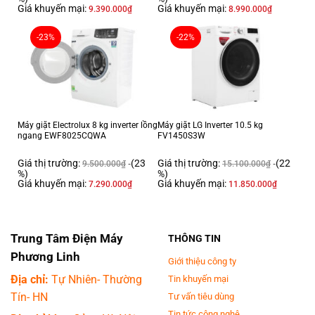
Giá khuyến mại:
Giá khuyến mại:
9.390.000
₫
8.990.000
₫
-23%
-22%
Máy giặt Electrolux 8 kg inverter lồng
Máy giặt LG Inverter 10.5 kg
ngang EWF8025CQWA
FV1450S3W
Giá thị trường:
(23
Giá thị trường:
(22
9.500.000
₫
15.100.000
₫
%)
%)
Giá khuyến mại:
Giá khuyến mại:
7.290.000
₫
11.850.000
₫
Trung Tâm Điện Máy
THÔNG TIN
Phương Linh
Giới thiệu công ty
Địa chỉ:
Tự Nhiên- Thường
Tin khuyến mại
Tín- HN
Tư vấn tiêu dùng
Tin tức công nghệ