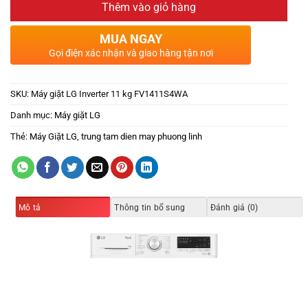
Thêm vào giỏ hàng
MUA NGAY
Gọi điện xác nhận và giao hàng tận nơi
SKU:
Máy giặt LG Inverter 11 kg FV1411S4WA
Danh mục:
Máy giặt LG
Thẻ:
Máy Giặt LG
,
trung tam dien may phuong linh
Mô tả
Thông tin bổ sung
Đánh giá (0)