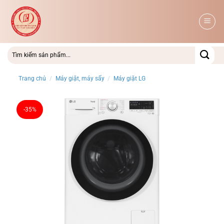
Bỏ
qua
nội
dung
Trang chủ
/
Máy giặt, máy sấy
/
Máy giặt LG
-35%