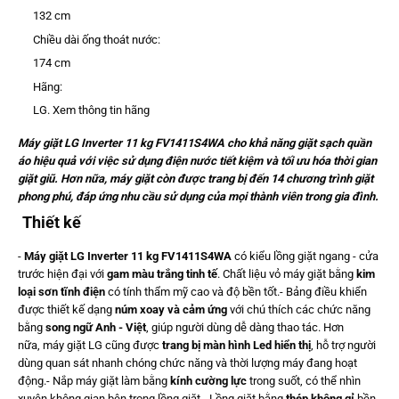
132 cm
Chiều dài ống thoát nước:
174 cm
Hãng:
LG.
Xem thông tin hãng
Máy giặt LG Inverter 11 kg FV1411S4WA cho khả năng giặt sạch quần
áo hiệu quả với việc sử dụng điện nước tiết kiệm và tối ưu hóa thời gian
giặt giũ. Hơn nữa, máy giặt còn được trang bị đến 14 chương trình giặt
phong phú, đáp ứng nhu cầu sử dụng của mọi thành viên trong gia đình.
Thiết kế
-
Máy giặt LG Inverter 11 kg FV1411S4WA
có kiểu lồng giặt ngang - cửa
trước hiện đại với
gam màu trắng tinh tế
. Chất liệu vỏ máy giặt bằng
kim
loại sơn tĩnh điện
có tính thẩm mỹ cao và độ bền tốt.- Bảng điều khiển
được thiết kế dạng
núm xoay và cảm ứng
với chú thích các chức năng
bằng
song ngữ Anh - Việt
, giúp người dùng dễ dàng thao tác. Hơn
nữa, máy giặt LG cũng được
trang bị màn hình Led hiển thị
, hỗ trợ người
dùng quan sát nhanh chóng chức năng và thời lượng máy đang hoạt
động.- Nắp máy giặt làm bằng
kính cường lực
trong suốt, có thể nhìn
xuyên không gian bên trong lồng giặt.- Lồng giặt bằng
thép không gỉ
bền