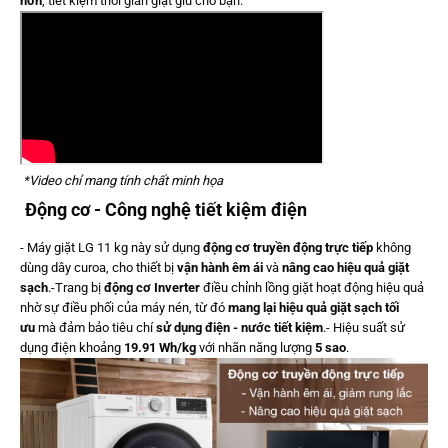
hơn
, tiết kiệm thời gian giặt giũ cho bạn.
*Video chỉ mang tính chất minh họa
Động cơ - Công nghệ tiết kiệm điện
- Máy giặt LG 11 kg này sử dụng
động cơ truyền động trực tiếp
không
dùng dây curoa, cho thiết bị
vận hành êm ái
và
nâng cao hiệu quả giặt
sạch
.-Trang bị
động cơ Inverter
điều chỉnh lồng giặt hoạt động hiệu quả
nhờ sự điều phối của máy nén, từ đó
mang lại hiệu quả giặt sạch tối
ưu
mà đảm bảo tiêu chí
sử dụng điện - nước tiết kiệm
.- Hiệu suất sử
dụng điện khoảng
19.91 Wh/kg
với nhãn năng lượng
5 sao
.