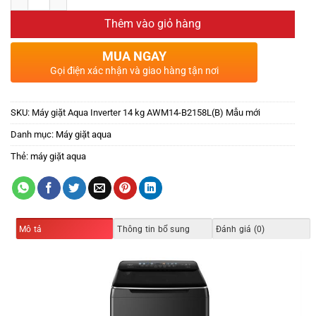
Thêm vào giỏ hàng
MUA NGAY
Gọi điện xác nhận và giao hàng tận nơi
SKU:
Máy giặt Aqua Inverter 14 kg AWM14-B2158L(B) Mẫu mới
Danh mục:
Máy giặt aqua
Thẻ:
máy giặt aqua
Mô tả
Thông tin bổ sung
Đánh giá (0)