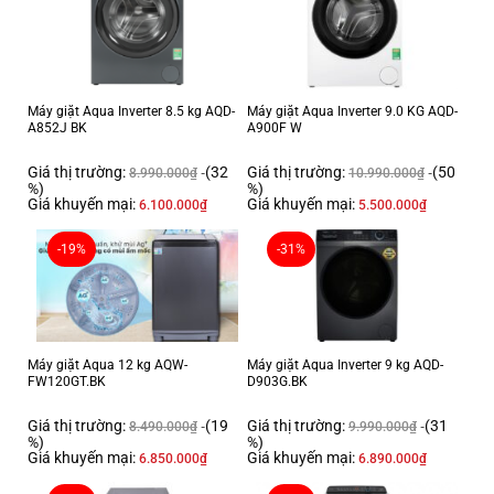
Hiệu suất sử dụng điện:
3.9 Wh/kg
Loại Inverter:
DD Inverter
Máy giặt Aqua Inverter 8.5 kg AQD-
Máy giặt Aqua Inverter 9.0 KG AQD-
Công nghệ giặt
A852J BK
A900F W
Giá thị trường:
(32
Giá thị trường:
(50
Chương trình:
8.990.000
₫
10.990.000
₫
%)
%)
Lưu hương+
Giặt AI
Chỉ vắt
Đồ cotton
Giặt nhẹ
Giặt nhanh 15 phút
Giặt
Giá khuyến mại:
Giá khuyến mại:
6.100.000
₫
5.500.000
₫
mạnh
Giặt ga giường
Công nghệ giặt:
-19%
-31%
Aroma lưu hương thơm
Mâm giặt kháng khuẩn ABTLồng giặt Pillow
Bảng điều khiển và Tiện ích
Bảng điều khiển:
Máy giặt Aqua 12 kg AQW-
Máy giặt Aqua Inverter 9 kg AQD-
Song ngữ Anh – Việt nút nhấn có màn hình hiển thị
FW120GT.BK
D903G.BK
Tiện ích:
Giá thị trường:
(19
Giá thị trường:
(31
Tự ngắt nguồn điện
Tự khởi động lại khi có điệnKhóa trẻ em
Hộp đánh
8.490.000
₫
9.990.000
₫
%)
%)
tan bột giặt TurboX
Âm báo
Giá khuyến mại:
Giá khuyến mại:
6.850.000
₫
6.890.000
₫
Thông tin lắp đặt