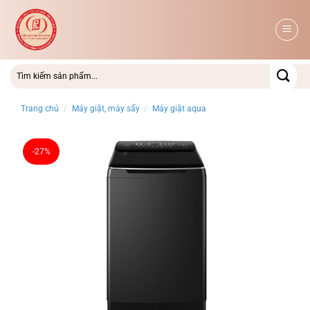
Bỏ
qua
nội
dung
Trang chủ
/
Máy giặt, máy sấy
/
Máy giặt aqua
-27%