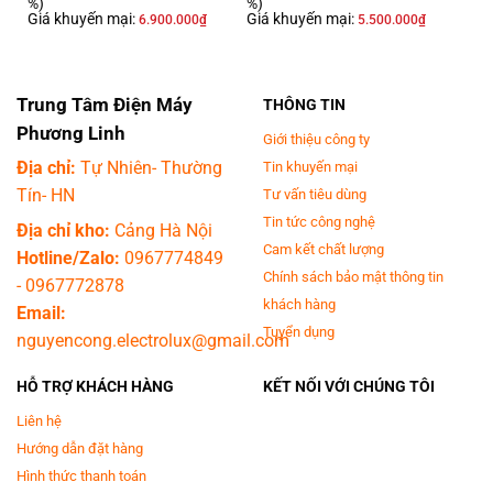
%)
%)
sang trọng.
Giá khuyến mại:
Giá khuyến mại:
6.900.000
₫
5.500.000
₫
Trung Tâm Điện Máy
THÔNG TIN
Phương Linh
Giới thiệu công ty
Địa chỉ:
Tự Nhiên- Thường
Tin khuyến mại
Tín- HN
Tư vấn tiêu dùng
Tin tức công nghệ
Địa chỉ kho:
Cảng Hà Nội
Cam kết chất lượng
Hotline/Zalo:
0967774849
Chính sách bảo mật thông tin
-
0967772878
khách hàng
Email:
Tuyển dụng
nguyencong.electrolux@gmail.com
HỖ TRỢ KHÁCH HÀNG
KẾT NỐI VỚI CHÚNG TÔI
Liên hệ
Hướng dẫn đặt hàng
Hình thức thanh toán