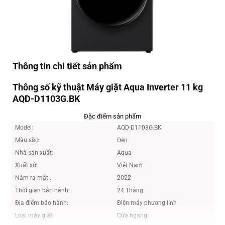
Thông tin chi tiết sản phẩm
Thông số kỹ thuật Máy giặt Aqua Inverter 11 kg
AQD-D1103G.BK
Đặc điểm sản phẩm
Model:
AQD-D1103G.BK
Màu sắc:
Đen
Nhà sản xuất:
Aqua
Xuất xứ:
Việt Nam
Năm ra mắt :
2022
Thời gian bảo hành:
24 Tháng
Địa điểm bảo hành:
Điện máy phương linh
Loại máy giặt:
Cửa ngang