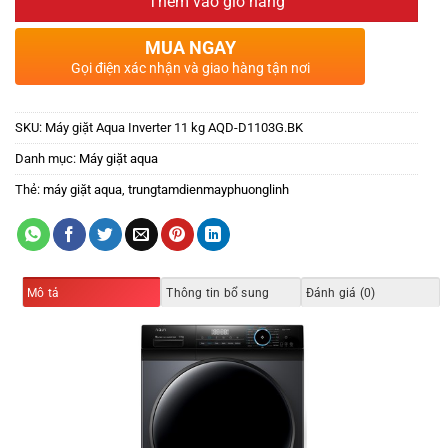
Thêm vào giỏ hàng
MUA NGAY
Gọi điện xác nhận và giao hàng tận nơi
SKU:
Máy giặt Aqua Inverter 11 kg AQD-D1103G.BK
Danh mục:
Máy giặt aqua
Thẻ:
máy giặt aqua
,
trungtamdienmayphuonglinh
Mô tả
Thông tin bổ sung
Đánh giá (0)