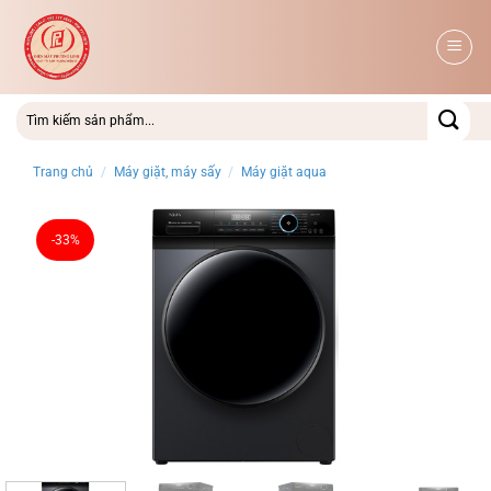
Bỏ
qua
nội
dung
Trang chủ
/
Máy giặt, máy sấy
/
Máy giặt aqua
-33%