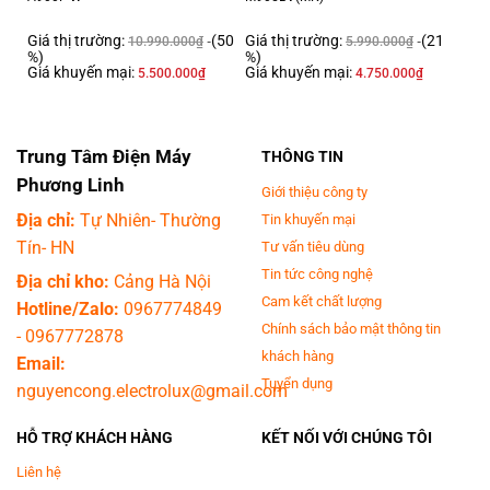
kháng khuẩn giúp ngăn chặn sự phát triển của vi khuẩn, nấm mốc và
Giá thị trường:
(50
Giá thị trường:
(21
mùi hôi trong vòng đệm, duy trì sự tươi mới và vệ sinh cho máy giặt.
10.990.000
₫
5.990.000
₫
%)
%)
Giá khuyến mại:
Giá khuyến mại:
5.500.000
₫
4.750.000
₫
Trung Tâm Điện Máy
THÔNG TIN
Phương Linh
Giới thiệu công ty
Địa chỉ:
Tự Nhiên- Thường
Tin khuyến mại
Tín- HN
Tư vấn tiêu dùng
Tin tức công nghệ
Địa chỉ kho:
Cảng Hà Nội
Cam kết chất lượng
Hotline/Zalo:
0967774849
Chính sách bảo mật thông tin
-
0967772878
khách hàng
Email:
Tuyển dụng
nguyencong.electrolux@gmail.com
HỖ TRỢ KHÁCH HÀNG
KẾT NỐI VỚI CHÚNG TÔI
Liên hệ