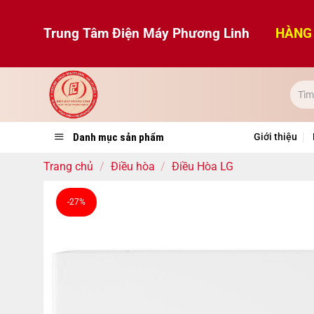
Bỏ
qua
Trung Tâm Điện Máy Phương Linh
HÀNG 
nội
dung
Danh mục sản phẩm
Giới thiệu
Trang chủ
/
Điều hòa
/
Điều Hòa LG
-27%