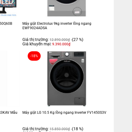
trl – Kiểm soát năng lượng chủ động 4 mức
A50Q60B
Máy giặt Electrolux 9kg inverter lồng ngang
EWF9024ADSA
 khí
Bộ lọc PM2.5
Giá thị trường:
(27 %)
12.890.000
₫
Giá khuyến mại:
9.390.000
₫
-18%
g
Fi
Thiết kế cánh vẫy kép Dual Vane
Chức năng tự chẩn đoán lỗiChế
ạnh thông minh theo thói quen và môi trường
Màn hình hiển thị nhiệt
(cho trẻ em, người già)Chế độ ngủ đêm tránh buốtHẹn giờ bật, tắt
12S3KAV Mẫu
Máy giặt LG 10.5 Kg lồng ngang Inverter FV1450S3V
hức năng tự làm sạch
đặt
Giá thị trường:
(18 %)
15.850.000
₫