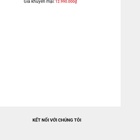
Giá khuyến mại:
12.990.000
₫
 23.5 cm
 cm
nóng-lạnh:
KẾT NỐI VỚI CHÚNG TÔI