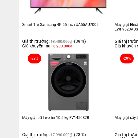
Smart Tivi Samsung 4K 55 inch UA55AU7002
Máy giặt Elect
EWF9523AD
Giá thị trường:
(39 %)
Giá thị trườ
13.400.000
₫
Giá khuyến mại:
Giá khuyến 
8.200.000
₫
-23%
-29%
Máy giặt LG Inverter 10.5 kg FV1450S2B
Máy giặt sấy 
Giá thị trường:
(23 %)
Giá thị trườ
17.990.000
₫