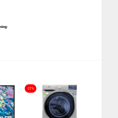
nóng:
hiệt bằng Nhôm phủ lớp Gold-Fin
-27%
1.89 kW/h