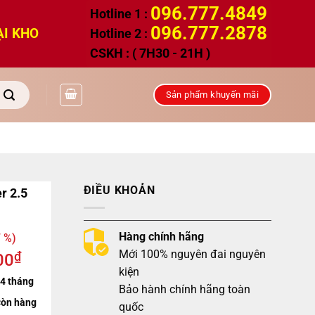
096.777.4849
Hotline 1 :
096.777.2878
ẠI KHO
Hotline 2 :
CSKH : ( 7H30 - 21H )
Sản phẩm khuyến mãi
ĐIỀU KHOẢN
r 2.5
Hàng chính hãng
 %)
Mới 100% nguyên đai nguyên
₫
00
kiện
4 tháng
Bảo hành chính hãng toàn
òn hàng
quốc