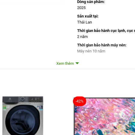
Dòng sản phẩm:
2025
Sản xuất tại:
Thái Lan
Thời gian bảo hành cục lạnh, cục 
2 năm
Thời gian bảo hành máy nén:
Máy nén 10 năm
Chất liệu dàn tản nhiệt:
Xem thêm
Ống dẫn gas bằng Đồng – Lá tản n
Loại Gas:
R-32
Mức tiêu thụ điện năng
-42%
Tiêu thụ điện:
Làm lạnh: 2.01 kW/h – Sưởi ấm: 
Nhãn năng lượng:
5 sao (Hiệu suất năng lượng 5.43)
Công nghệ tiết kiệm điện: