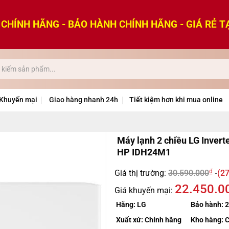
CHÍNH HÃNG - BẢO HÀNH CHÍNH HÃNG - GIÁ RẺ T
Khuyến mại
Giao hàng nhanh 24h
Tiết kiệm hơn khi mua online
Máy lạnh 2 chiều LG Inverte
HP IDH24M1
₫
Giá thị trường:
30.590.000
(27
22.450.0
Giá khuyến mại:
Hãng:
LG
Bảo hành:
2
Xuất xứ:
Chính hãng
Kho hàng:
C