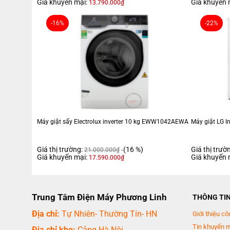
Giá khuyến mại:
Giá khuyến 
13.790.000
₫
-16%
-22%
Máy giặt sấy Electrolux inverter 10 kg EWW1042AEWA
Máy giặt LG I
Giá thị trường:
(16 %)
Giá thị trườ
21.000.000
₫
Giá khuyến mại:
Giá khuyến 
17.590.000
₫
Trung Tâm Điện Máy Phương Linh
THÔNG TI
Địa chỉ:
Tự Nhiên- Thường Tín- HN
Giới thiệu cô
Tin khuyến 
Địa chỉ kho:
Cảng Hà Nội