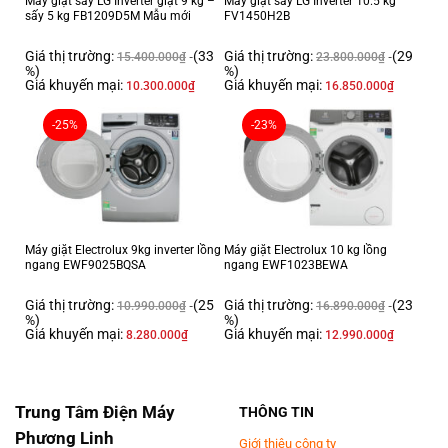
Máy giặt sấy LG Inverter giặt 9 kg –
Máy giặt sấy LG Inverter 10.5 kg
sấy 5 kg FB1209D5M Mẫu mới
FV1450H2B
Giá thị trường:
(33
Giá thị trường:
(29
15.400.000
₫
23.800.000
₫
%)
%)
Giá khuyến mại:
Giá khuyến mại:
10.300.000
₫
16.850.000
₫
-25%
-23%
Máy giặt Electrolux 9kg inverter lồng
Máy giặt Electrolux 10 kg lồng
ngang EWF9025BQSA
ngang EWF1023BEWA
Giá thị trường:
(25
Giá thị trường:
(23
10.990.000
₫
16.890.000
₫
%)
%)
Giá khuyến mại:
Giá khuyến mại:
8.280.000
₫
12.990.000
₫
Trung Tâm Điện Máy
THÔNG TIN
Phương Linh
Giới thiệu công ty