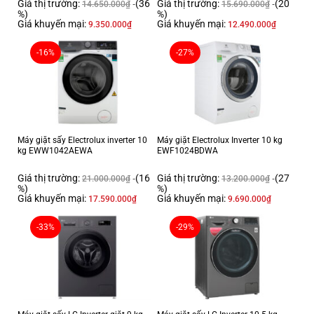
Giá thị trường:
(36
Giá thị trường:
(20
14.650.000
₫
15.690.000
₫
%)
%)
Giá khuyến mại:
Giá khuyến mại:
9.350.000
₫
12.490.000
₫
-16%
-27%
Máy giặt sấy Electrolux inverter 10
Máy giặt Electrolux Inverter 10 kg
kg EWW1042AEWA
EWF1024BDWA
Giá thị trường:
(16
Giá thị trường:
(27
21.000.000
₫
13.200.000
₫
%)
%)
Giá khuyến mại:
Giá khuyến mại:
17.590.000
₫
9.690.000
₫
-33%
-29%