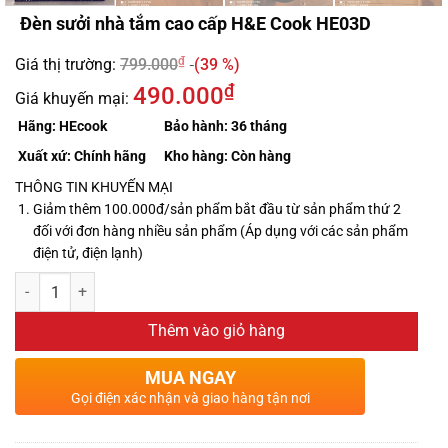
Đèn sưởi nhà tắm cao cấp H&E Cook HE03D
₫
Giá thị trường:
799.000
(39 %)
₫
490.000
Giá khuyến mại:
Hãng:
HEcook
Bảo hành:
36 tháng
Xuất xứ:
Chính hãng
Kho hàng:
Còn hàng
THÔNG TIN KHUYẾN MẠI
Giảm thêm 100.000đ/sản phẩm bắt đầu từ sản phẩm thứ 2
đối với đơn hàng nhiều sản phẩm (Áp dụng với các sản phẩm
điện tử, điện lạnh)
Thêm vào giỏ hàng
MUA NGAY
Gọi điện xác nhận và giao hàng tận nơi