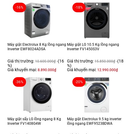
Công suất tiêu
3
825W
thụ
-16%
-18%
4
Chức năng
Sưởi ấm
5
Kích thước
515 x 260 x 250 mm
6
Trọng lượng
2.3 kg
Các tính năng
3 đèn hồng ngoại, Đui sứ dài, dây chịu nhiệt,
7
khác
bóng đèn lớn
Máy giặt Electrolux 8 Kg lồng ngang
Máy giặt LG 10.5 Kg lồng ngang
Inverter EWF8024ADSA
Inverter FV1450S3V
THUỘC
GIÁ TRỊ
TÍNH
Giá thị trường:
(16
Giá thị trường:
(18
10.600.000
₫
15.850.000
₫
%)
%)
1
Xuất xứ
Việt Nam
Giá khuyến mại:
Giá khuyến mại:
8.890.000
₫
12.990.000
₫
2
Bảo hành
36 tháng
-36%
-20%
Công suất tiêu
3
825W
thụ
4
Chức năng
Sưởi ấm
5
Kích thước
515 x 260 x 250 mm
6
Trọng lượng
2.3 kg
Các tính năng
3 đèn hồng ngoại, Đui sứ dài, dây chịu nhiệt,
7
Máy giặt sấy LG lồng ngang 8 Kg
Máy giặt Electrolux 9.5 kg inverter
khác
bóng đèn lớn
Inverter FV1408G4W
lồng ngang EWF9523BDWA