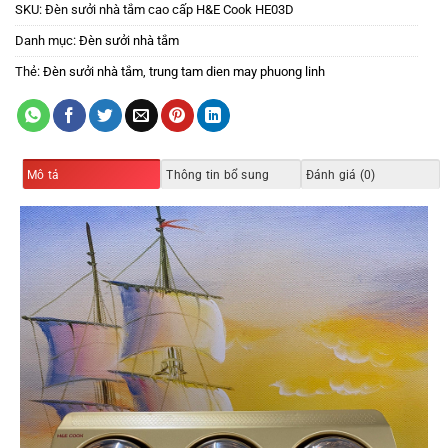
SKU:
Đèn sưởi nhà tắm cao cấp H&E Cook HE03D
Danh mục:
Đèn sưởi nhà tắm
Thẻ:
Đèn sưởi nhà tắm
,
trung tam dien may phuong linh
Mô tả
Thông tin bổ sung
Đánh giá (0)