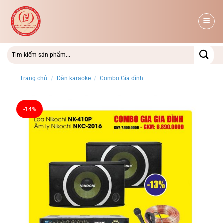
Bỏ
qua
nội
dung
Trang chủ
/
Dàn karaoke
/
Combo Gia đình
-14%