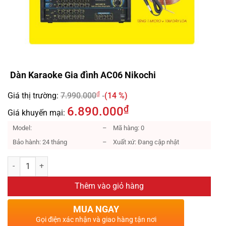
Dàn Karaoke Gia đình AC06 Nikochi
₫
Giá thị trường:
7.990.000
(14 %)
₫
6.890.000
Giá khuyến mại:
Model:
– Mã hàng: 0
Bảo hành: 24 tháng
– Xuất xứ: Đang cập nhật
Thêm vào giỏ hàng
MUA NGAY
Gọi điện xác nhận và giao hàng tận nơi