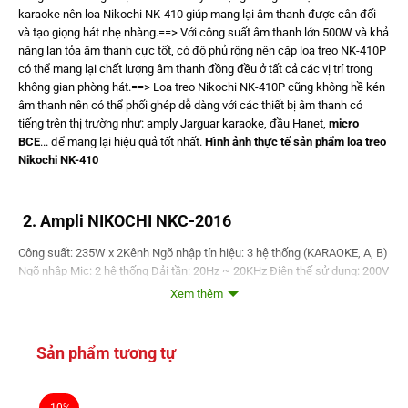
karaoke nên loa Nikochi NK-410 giúp mang lại âm thanh được cân đối
và tạo giọng hát nhẹ nhàng.==> Với công suất âm thanh lớn 500W và khả
năng lan tỏa âm thanh cực tốt, có độ phủ rộng nên cặp loa treo NK-410P
có thể mang lại chất lượng âm thanh đồng đều ở tất cả các vị trí trong
không gian phòng hát.==> Loa treo Nikochi NK-410P cũng không hề kén
âm thanh nên có thể phối ghép dễ dàng với các thiết bị âm thanh có
tiếng trên thị trường như: amply Jarguar karaoke, đầu Hanet,
micro
BCE
... để mang lại hiệu quả tốt nhất.
Hình ảnh thực tế sản phẩm loa treo
Nikochi NK-410
2. Ampli NIKOCHI NKC-2016
Công suất: 235W x 2Kênh Ngõ nhập tín hiệu: 3 hệ thống (KARAOKE, A, B)
Ngõ nhập Mic: 2 hệ thống Dải tần: 20Hz ~ 20KHz Điện thế sử dụng: 200V
~ 240V Kích thước: (mm) 420(W) x 375(D) x130(H) Trọng lượng: 10.7
Xem thêm
Kg==> Ampli Nikochi 2016 được thiết kế nhỏ gọn có thể phối ghép dễ
dàng với các thiết bị âm thanh khác để có 1 bộ dàn âm thanh karaoke
chuyên nghiệp cho gia đình.==> Với cấu hình được cấu tạo giúp tách biệt
Sản phẩm tương tự
và điều chỉnh từng âm trầm, âm trung và âm cao giúp nghe rõ từng
đường tiếng âm thanh, không xẩy ra việc lẫn âm thanh nên cho chất
lượng âm thanh đầu ra được tốt nhất.==> Chiếc ampli Nikochi 2016 với