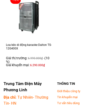
-10%
công suất âm thanh khá mạnh nên có thể sử dụng được với 2 cặp loa
thùng 25cm-30cm. Để cho khả năng xử lý và khuếch đại âm thanh
mạnh mẽ và tốt nhất.==> Ngoài ra, chiếc
Nikochi 2016
này còn được
trang bị thêm chức năng 3S(Tăng âm trầm) giúp tạo hiệu ứng âm thanh
Stereo vô cùng sống động giúp sử dụng tốt với dàn âm thanh karaoke
chuyên nghiệp.
Loa kéo di động karaoke Dalton TS-
12G400X
Giá thị trường:
(10
6.990.000
₫
%)
Giá khuyến mại:
6.290.000
₫
Trung Tâm Điện Máy
THÔNG TIN
Phương Linh
Giới thiệu công ty
Địa chỉ:
Tự Nhiên- Thường
Tin khuyến mại
Tín- HN
Tư vấn tiêu dùng