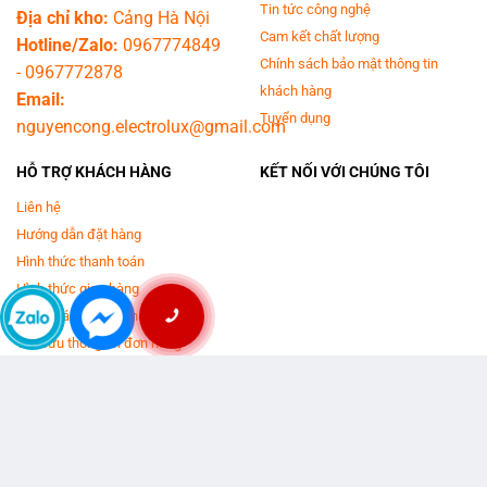
Tin tức công nghệ
Địa chỉ kho:
Cảng Hà Nội
Cam kết chất lượng
Hotline/Zalo:
0967774849
Chính sách bảo mật thông tin
-
0967772878
khách hàng
Email:
Tuyển dụng
nguyencong.electrolux@gmail.com
HỖ TRỢ KHÁCH HÀNG
KẾT NỐI VỚI CHÚNG TÔI
Liên hệ
Hướng dẫn đặt hàng
Hình thức thanh toán
Hình thức giao hàng
Chính sách đổi trả hàng
Tra cứu thông tin đơn hàng
Trung tâm bảo hành