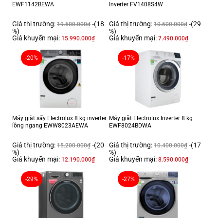
EWF1142BEWA
Inverter FV1408S4W
Giá thị trường:
(18
Giá thị trường:
(29
19.600.000
₫
10.500.000
₫
%)
%)
Giá khuyến mại:
Giá khuyến mại:
15.990.000
₫
7.490.000
₫
-20%
-17%
Máy giặt sấy Electrolux 8 kg inverter
Máy giặt Electrolux Inverter 8 kg
lồng ngang EWW8023AEWA
EWF8024BDWA
Giá thị trường:
(20
Giá thị trường:
(17
15.200.000
₫
10.400.000
₫
%)
%)
Giá khuyến mại:
Giá khuyến mại:
12.190.000
₫
8.590.000
₫
-29%
-27%