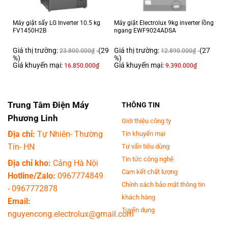
Máy giặt sấy LG Inverter 10.5 kg
Máy giặt Electrolux 9kg inverter lồng
FV1450H2B
ngang EWF9024ADSA
Giá thị trường:
(29
Giá thị trường:
(27
23.800.000
₫
12.890.000
₫
%)
%)
Giá khuyến mại:
Giá khuyến mại:
16.850.000
₫
9.390.000
₫
Trung Tâm Điện Máy
THÔNG TIN
Phương Linh
Giới thiệu công ty
Địa chỉ:
Tự Nhiên- Thường
Tin khuyến mại
Tín- HN
Tư vấn tiêu dùng
Tin tức công nghệ
Địa chỉ kho:
Cảng Hà Nội
Cam kết chất lượng
Hotline/Zalo:
0967774849
Chính sách bảo mật thông tin
-
0967772878
khách hàng
Email:
Tuyển dụng
nguyencong.electrolux@gmail.com