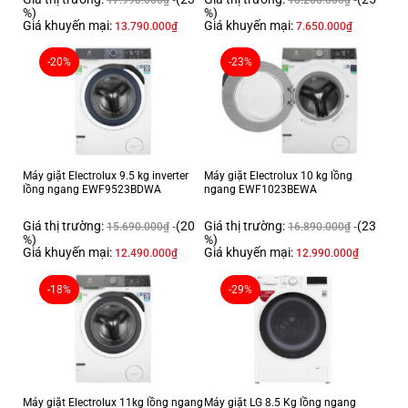
%)
%)
Giá khuyến mại:
Giá khuyến mại:
13.790.000
₫
7.650.000
₫
-20%
-23%
Máy giặt Electrolux 9.5 kg inverter
Máy giặt Electrolux 10 kg lồng
lồng ngang EWF9523BDWA
ngang EWF1023BEWA
Giá thị trường:
(20
Giá thị trường:
(23
15.690.000
₫
16.890.000
₫
%)
%)
Giá khuyến mại:
Giá khuyến mại:
12.490.000
₫
12.990.000
₫
-18%
-29%
Máy giặt Electrolux 11kg lồng ngang
Máy giặt LG 8.5 Kg lồng ngang