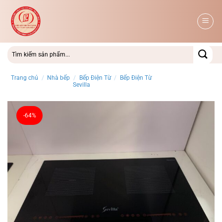
Bỏ
qua
nội
dung
Trang chủ
/
Nhà bếp
/
Bếp Điện Từ
/
Bếp Điện Từ
Sevilla
-64%