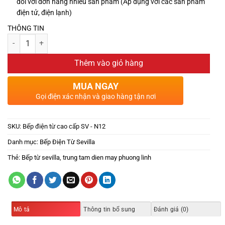
đối với đơn hàng nhiều sản phẩm (Áp dụng với các sản phẩm
điện tử, điện lạnh)
THÔNG TIN
Thêm vào giỏ hàng
MUA NGAY
Gọi điện xác nhận và giao hàng tận nơi
SKU:
Bếp điện từ cao cấp SV - N12
Danh mục:
Bếp Điện Từ Sevilla
Thẻ:
Bếp từ sevilla
,
trung tam dien may phuong linh
Mô tả
Thông tin bổ sung
Đánh giá (0)