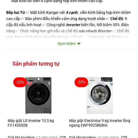
Mặt kính bo viền 4 cạnh bằng hợp kim nhôm cao cấp.
Bếp hai Từ
✅ Mặt kính Kanger vát
4 cạnh
, viền kính bằng hợp kim nhôm
cao cấp ✅ Bàn phím điều khiển cảm ứng dạng trượt slide ✅
Chế độ
: 9
cấp độ nấu linh hoạt ✅ Công nghệ
Inverter
biến tần, tiết kiệm 35% điện
năng ✅ Chức năng hẹn giờ nấu và chế độ
nấu nhanh Booster
✅ Chế độ
tạm dừng/ khởi động khi nấu (Pause / Start). ✅ Cảnh báo khi không có
nồi hoặc sử dụng nồi không phù hợp ✅ Phím khóa an toàn, tính năng tạm
Xem thêm
dừng khi đang sử dụng ✅ Hệ thống tự động ngắt khi quá nhiệt, quá áp
Thông số kỹ thuật
✅
Điện áp:
220 - 240V, 50/60 Hz ✅
Công suất
: 2000 W + 2000 W,
Sản phẩm tương tự
Booster 2400 W ✅
Kích thước mặt kính
: 730 x 420 mm ✅
Kích thước
khoét đá
: 690 x 390 mm
-23%
-25%
Máy giặt LG Inverter 10.5 kg
Máy giặt Electrolux 9 kg inverter lồng
FV1450S2B
ngang EWF9025BQWA
Giá thị trường:
(23
Giá thị trường:
(25
17.990.000
₫
10.200.000
₫