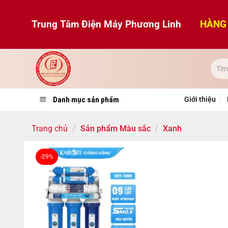
Bỏ
qua
Trung Tâm Điện Máy Phương Linh
HÀNG 
nội
dung
Danh mục sản phẩm
Giới thiệu
Trang chủ
/
Sản phẩm Màu sắc
/
Xanh
-29%