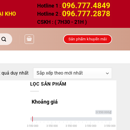
096.777.4849
Hotline 1 :
096.777.2878
ẠI KHO
Hotline 2 :
CSKH : ( 7H30 - 21H )
Sản phẩm khuyến mãi
t quả duy nhất
LỌC SẢN PHẨM
Khoảng giá
3 550 000₫
3 550 000
3 550 000
3 550 000
3 550 000
3 550 000