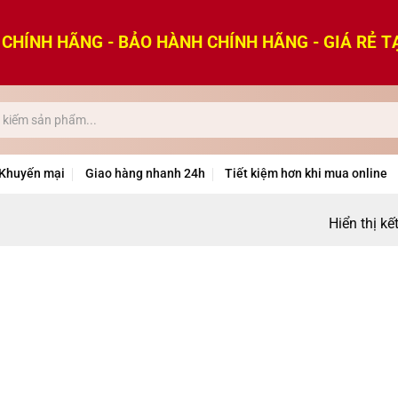
CHÍNH HÃNG - BẢO HÀNH CHÍNH HÃNG - GIÁ RẺ T
Khuyến mại
Giao hàng nhanh 24h
Tiết kiệm hơn khi mua online
Hiển thị kế