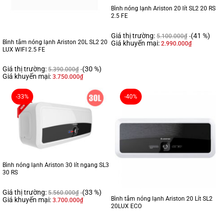
Bình nóng lạnh Ariston 20 lít SL2 20 RS
2.5 FE
Giá thị trường:
(41 %)
5.100.000
₫
Bình tắm nóng lạnh Ariston 20L SL2 20
Giá khuyến mại:
2.990.000
₫
LUX WIFI 2.5 FE
Giá thị trường:
(30 %)
5.390.000
₫
Giá khuyến mại:
3.750.000
₫
-33%
-40%
Bình nóng lạnh Ariston 30 lít ngang SL3
30 RS
Giá thị trường:
(33 %)
5.560.000
₫
Bình tắm nóng lạnh Ariston 20 Lít SL2
Giá khuyến mại:
3.700.000
₫
20LUX ECO