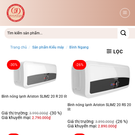
Bỏ
qua
nội
dung
Trang chủ
/
Sản phẩm Kiểu máy
/
Bình Ngang
LỌC
-30%
-26%
Bình nóng lạnh Ariston SLIM2 20 R 20 lít
Bình nóng lạnh Ariston SLIM2 20 RS 20
lít
Giá thị trường:
(30 %)
3.990.000
₫
Giá khuyến mại:
2.790.000
₫
Giá thị trường:
(26 %)
3.890.000
₫
Giá khuyến mại:
2.890.000
₫