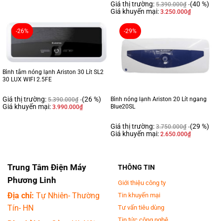
Giá thị trường:
(40 %)
5.390.000
₫
Giá khuyến mại:
3.250.000
₫
-26%
-29%
Bình tắm nóng lạnh Ariston 30 Lít SL2
30 LUX WIFI 2.5FE
Giá thị trường:
(26 %)
Bình nóng lạnh Ariston 20 Lít ngang
5.390.000
₫
Giá khuyến mại:
Blue20SL
3.990.000
₫
Giá thị trường:
(29 %)
3.750.000
₫
Giá khuyến mại:
2.650.000
₫
Trung Tâm Điện Máy
THÔNG TIN
Phương Linh
Giới thiệu công ty
Địa chỉ:
Tự Nhiên- Thường
Tin khuyến mại
Tín- HN
Tư vấn tiêu dùng
Tin tức công nghệ