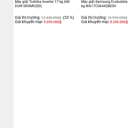
Máy giặt Toshiba Inverter 17 kg AW-
Máy giặt Samsung Ecobubble I
DUN1800MV(SG)
kg WA17CG6442BDSV
Giá thị trường:
(33 %)
Giá thị trường:
13.440.000
₫
10.990.000
₫
Giá khuyến mại:
Giá khuyến mại:
9.050.000
₫
8.200.000
₫