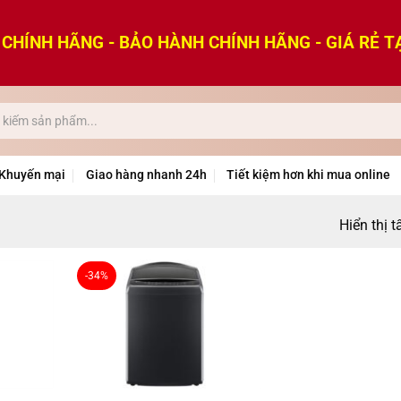
CHÍNH HÃNG - BẢO HÀNH CHÍNH HÃNG - GIÁ RẺ T
Khuyến mại
Giao hàng nhanh 24h
Tiết kiệm hơn khi mua online
Hiển thị t
-34%