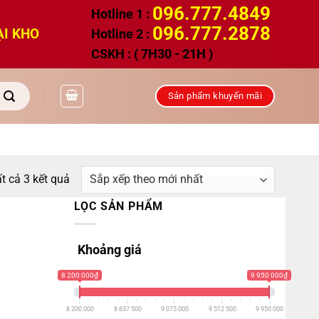
096.777.4849
Hotline 1 :
096.777.2878
ẠI KHO
Hotline 2 :
CSKH : ( 7H30 - 21H )
Sản phẩm khuyến mãi
Đã
ất cả 3 kết quả
sắp
LỌC SẢN PHẨM
xếp
theo
Khoảng giá
mới
nhất
8 200 000₫
9 950 000₫
8 200 000
8 637 500
9 075 000
9 512 500
9 950 000