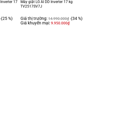
nverter 17
Máy giặt LG AI DD Inverter 17 kg
TV2517SV7J
(25 %)
Giá thị trường:
(34 %)
14.990.000
₫
Giá khuyến mại:
9.950.000
₫