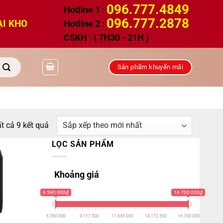
096.777.4849
Hotline 1 :
096.777.2878
ẠI KHO
Hotline 2 :
CSKH : ( 7H30 - 21H )
Sản phẩm khuyến mãi
Đã
ất cả 9 kết quả
sắp
LỌC SẢN PHẨM
xếp
theo
Khoảng giá
mới
nhất
6 590 000₫
16 700 000₫
6 590 000
9 117 500
11 645 000
14 172 500
16 700 000