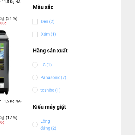
r 11.5 Kg NA-
Màu sắc
(31 %)
0
₫
Đen
(2)
000
₫
Xám
(1)
Hãng sản xuất
LG
(1)
Panasonic
(7)
toshiba
(1)
r 11.5 Kg NA-
Kiểu máy giặt
(17 %)
0
₫
Lồng
00
₫
đứng
(2)