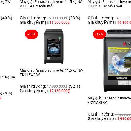
5 kg TW-
Máy giặt Panasonic Inverter 11.5 kg NA-
Máy giặt Panasonic Inverte
V115FA1LV Mẫu mới
FD115X3BV Mẫu mới
(40 %)
Giá thị trường:
(28 %)
Giá thị trường:
15.990.000
₫
14.990.00
Giá khuyến mại:
Giá khuyến mại:
11.500.000
₫
10.400.
-32%
-17%
Máy giặt Panasonic Inverter 11.5 kg NA-
FD115W3BV
1.5 Kg NA-
Giá thị trường:
(32 %)
17.990.000
₫
Giá khuyến mại:
12.150.000
₫
(28 %)
₫
Máy giặt Panasonic Inverte
FD11AR1BV
Giá thị trường:
11.990.00
Giá khuyến mại:
9.990.0