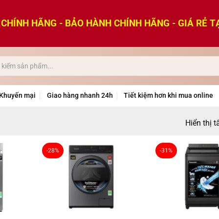
CHÍNH HÃNG - BẢO HÀNH CHÍNH HÃNG - GIÁ RẺ T
Khuyến mại
Giao hàng nhanh 24h
Tiết kiệm hơn khi mua online
Hiển thị t
-28%
-31%