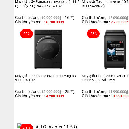
Máy giặt sấy Panasonic Inverter giặt 11.5
Máy giặt Toshiba Inverter 10.
kg – sấy 7 kg NA-S157FW1BV
BL115A2V(SS)
Giá thị trường:
(16 %)
Giá thị trường:
19.990.000
₫
12.090.000
₫
Giá khuyến mại:
Giá khuyến mại:
16.700.000
₫
7.200.000
₫
-25%
-28%
Máy giặt Panasonic Inverter 11.5 kg NA-
Máy giặt Panasonic Inverter 1
V115FW1BV
FD115V3BV Mẫu mới
Giá thị trường:
(25 %)
Giá thị trường:
18.990.000
₫
14.990.000
₫
Giá khuyến mại:
Giá khuyến mại:
14.200.000
₫
10.850.000
-31%