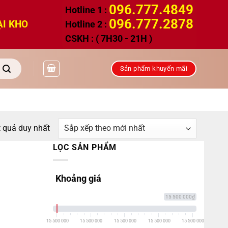
096.777.4849
Hotline 1 :
096.777.2878
ẠI KHO
Hotline 2 :
CSKH : ( 7H30 - 21H )
Sản phẩm khuyến mãi
t quả duy nhất
LỌC SẢN PHẨM
Khoảng giá
15 500 000₫
15 500 000
15 500 000
15 500 000
15 500 000
15 500 000