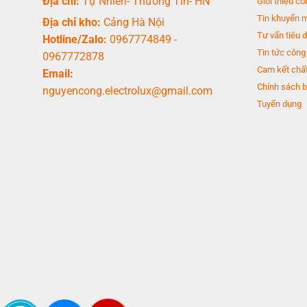
Địa chỉ:
Tự Nhiên- Thường Tín- HN
Giới thiệu cô
Tin khuyến 
Địa chỉ kho:
Cảng Hà Nội
Tư vấn tiêu 
Hotline/Zalo:
0967774849
-
Tin tức công
0967772878
Cam kết chất
Email:
Chính sách b
nguyencong.electrolux@gmail.com
Tuyển dụng