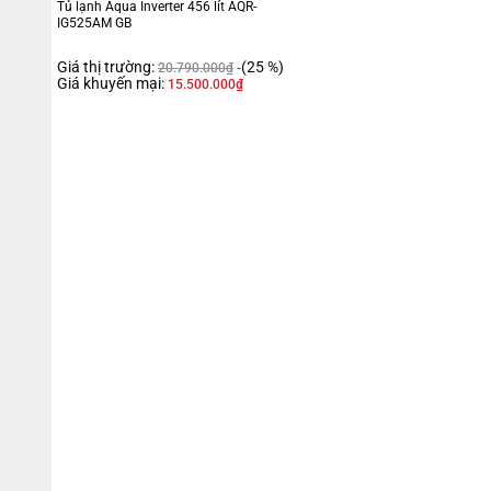
Tủ lạnh Aqua Inverter 456 lít AQR-
IG525AM GB
Giá thị trường:
(25 %)
20.790.000
₫
Giá khuyến mại:
15.500.000
₫