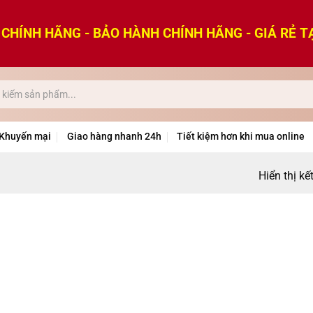
CHÍNH HÃNG - BẢO HÀNH CHÍNH HÃNG - GIÁ RẺ T
Khuyến mại
Giao hàng nhanh 24h
Tiết kiệm hơn khi mua online
Hiển thị kế