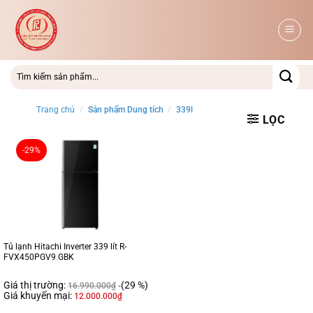
Bỏ
qua
nội
dung
Trang chủ
/
Sản phẩm Dung tích
/
339l
LỌC
-29%
Tủ lạnh Hitachi Inverter 339 lít R-
FVX450PGV9 GBK
Giá thị trường:
(29 %)
16.990.000
₫
Giá khuyến mại:
12.000.000
₫