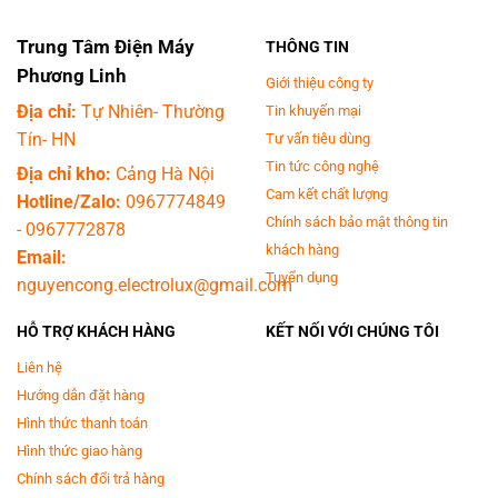
Trung Tâm Điện Máy
THÔNG TIN
Phương Linh
Giới thiệu công ty
Địa chỉ:
Tự Nhiên- Thường
Tin khuyến mại
Tín- HN
Tư vấn tiêu dùng
Tin tức công nghệ
Địa chỉ kho:
Cảng Hà Nội
Cam kết chất lượng
Hotline/Zalo:
0967774849
Chính sách bảo mật thông tin
-
0967772878
khách hàng
Email:
Tuyển dụng
nguyencong.electrolux@gmail.com
HỖ TRỢ KHÁCH HÀNG
KẾT NỐI VỚI CHÚNG TÔI
Liên hệ
Hướng dẫn đặt hàng
Hình thức thanh toán
Hình thức giao hàng
Chính sách đổi trả hàng