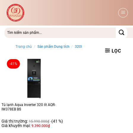
Bỏ
qua
nội
dung
Trang chủ
/
Sản phẩm Dung tích
/
320l
LỌC
-41%
Tủ lạnh Aqua Inverter 320 lít AQR-
IW378EB BS
Giá thị trường:
(41 %)
15.990.000
₫
Giá khuyến mại:
9.390.000
₫