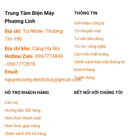
Trung Tâm Điện Máy
THÔNG TIN
Phương Linh
Giới thiệu công ty
Địa chỉ:
Tự Nhiên- Thường
Tin khuyến mại
Tín- HN
Tư vấn tiêu dùng
Tin tức công nghệ
Địa chỉ kho:
Cảng Hà Nội
Cam kết chất lượng
Hotline/Zalo:
0967774849
Chính sách bảo mật thông tin
-
0967772878
khách hàng
Email:
Tuyển dụng
nguyencong.electrolux@gmail.com
HỖ TRỢ KHÁCH HÀNG
KẾT NỐI VỚI CHÚNG TÔI
Liên hệ
Hướng dẫn đặt hàng
Hình thức thanh toán
Hình thức giao hàng
Chính sách đổi trả hàng