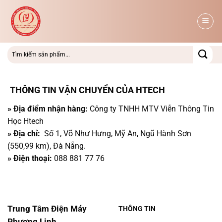
Bỏ
qua
nội
dung
THÔNG TIN VẬN CHUYỂN CỦA HTECH
» Địa điểm nhận hàng:
Công ty TNHH MTV Viễn Thông Tin
Học Htech
» Địa chỉ:
Số 1, Võ Như Hưng, Mỹ An, Ngũ Hành Sơn
(550,99 km), Đà Nẵng.
» Điện thoại:
088 881 77 76
Trung Tâm Điện Máy
THÔNG TIN
Phương Linh